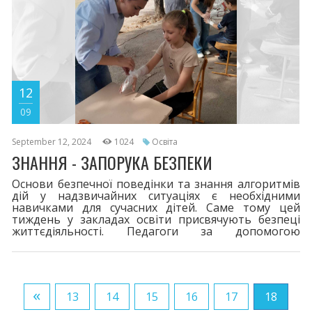
12
09
September 12, 2024
1024
Освіта
ЗНАННЯ - ЗАПОРУКА БЕЗПЕКИ
Основи безпечної поведінки та знання алгоритмів
дій у надзвичайних ситуаціях є необхідними
навичками для сучасних дітей. Саме тому цей
тиждень у закладах освіти присвячують безпеці
життєдіяльності. Педагоги за допомогою
різноманітних активностей формують у школярів
відповідальне ставлення до свого життя та
здоров'я, нагадуючи їм основні правила безпечної
поведінки.
«
13
14
15
16
17
18