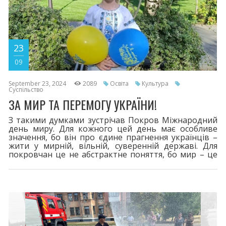
23
09
September 23, 2024
2089
Освіта
Культура
Суспільство
ЗА МИР ТА ПЕРЕМОГУ УКРАЇНИ!
З такими думками зустрічав Покров Міжнародний
день миру. Для кожного цей день має особливе
значення, бо він про єдине прагнення українців –
жити у мирній, вільній, суверенній державі. Для
покровчан це не абстрактне поняття, бо мир – це
повернення додому рідних людей, мужніх
Захисників і Захисниць, це світ без сирен, це синя
блакить неба.