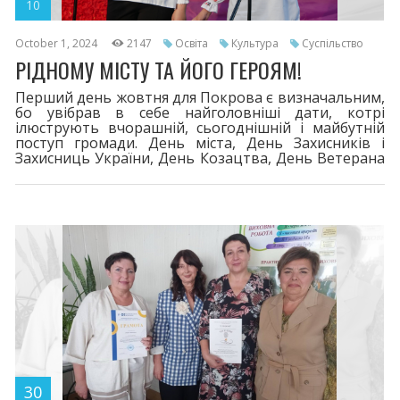
10
October 1, 2024
2147
Освіта
Культура
Суспільство
РІДНОМУ МІСТУ ТА ЙОГО ГЕРОЯМ!
Перший день жовтня для Покрова є визначальним,
бо увібрав в себе найголовніші дати, котрі
ілюструють вчорашній, сьогоднішній і майбутній
поступ громади. День міста, День Захисників і
Захисниць України, День Козацтва, День Ветерана
– дати, за якими велич, міць, історичний досвід –
любов до рідної землі!
30