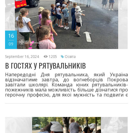
16
09
September 16, 2024
1205
Освіта
В ГОСТЯХ У РЯТУВАЛЬНИКІВ
Напередодні Дня рятувальника, який Україна
відзначатиме завтра, до вогнеборців Покрова
завітали школярі. Команда юних рятувальників-
пожежників мала можливість більше дізнатися про
героїчну професію, для якої мужність та подвиги є
повсякденною справою.