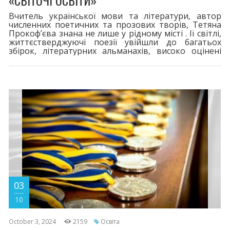
«СВІТОЧІ ОСВІТИ»
Вчитель української мови та літератури, автор
численних поетичних та прозових творів, Тетяна
Прокоф’єва знана не лише у рідному місті . Ії світлі,
життєстверджуючі поезії увійшли до багатьох
збірок, літературних альманахів, високо оцінені
журі мистецьких конкурсів всіх рівнів. Не так давно
у світ вийшов авторський збірник «З теплом
написані слова», що стало подією для всього міста.
03
10
October 3, 2024
2159
Освіта