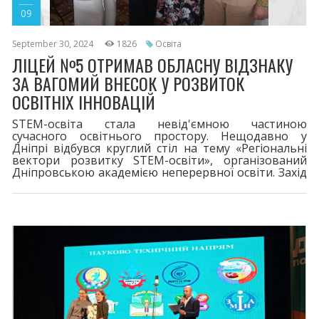
09
September 30, 2024
1826
Освіта
ЛІЦЕЙ №5 ОТРИМАВ ОБЛАСНУ ВІДЗНАКУ
ЗА ВАГОМИЙ ВНЕСОК У РОЗВИТОК
ОСВІТНІХ ІННОВАЦІЙ
STEM-освіта стала невід'ємною частиною
сучасного освітнього простору. Нещодавно у
Дніпрі відбувся круглий стіл на тему «Регіональні
вектори розвитку STEM-освіти», організований
Дніпровською академією неперервної освіти. Захід
зібрав освітян, науковців та представників
громадських організацій з усієї області, які активно
впроваджують STEM-технології, зокрема з міста
Покров.