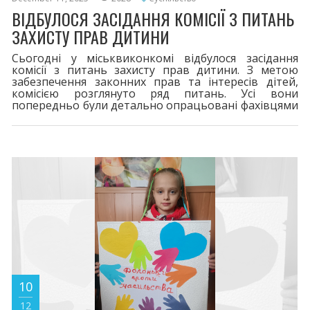
ВІДБУЛОСЯ ЗАСІДАННЯ КОМІСІЇ З ПИТАНЬ
ЗАХИСТУ ПРАВ ДИТИНИ
Сьогодні у міськвиконкомі відбулося засідання
комісії з питань захисту прав дитини. З метою
забезпечення законних прав та інтересів дітей,
комісією розглянуто ряд питань. Усі вони
попередньо були детально опрацьовані фахівцями
служби у справах дітей міськвиконкому. За
результатами засідання були прийняті компетентні
рішення.
10
12