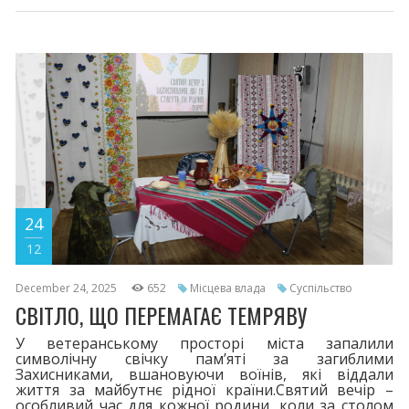
слова побажань і подарунки адресували діткам,
котрі потребують любові, турботи і підтримки.
24
12
December 24, 2025
652
Місцева влада
Суспільство
СВІТЛО, ЩО ПЕРЕМАГАЄ ТЕМРЯВУ
У ветеранському просторі міста запалили
символічну свічку пам’яті за загиблими
Захисниками, вшановуючи воїнів, які віддали
життя за майбутнє рідної країни.Святий вечір –
особливий час для кожної родини, коли за столом