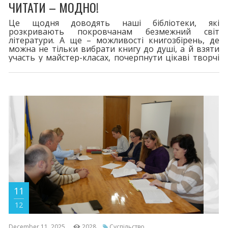
ЧИТАТИ – МОДНО!
Це щодня доводять наші бібліотеки, які
розкривають покровчанам безмежний світ
літератури. А ще – можливості книгозбірень, де
можна не тільки вибрати книгу до душі, а й взяти
участь у майстер-класах, почерпнути цікаві творчі
та інтелектуальні ідеї. Бібліотекарі невпинні у
своєму професійному поступі вперед. Свою
сучасність та креативність презентують у
Всеукраїнських конкурсах, отримуючи найвищі
оцінки компетентного журі.
11
12
December 11, 2025
2028
Суспільство