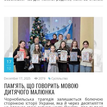
збираються найрідніші. Саме цього дня у
ветеранському просторі згадували тих, хто
поповнив небесне військо, аби навіки стати
ангелами-охоронцями для своєї родини і України
на зустрічі – «Святий вечір з Захисниками, які не
стануть на рідний поріг».
17
12
December 17, 2025
2079
Суспільство
ПАМ’ЯТЬ, ЩО ГОВОРИТЬ МОВОЮ
ДИТЯЧОГО МАЛЮНКА
Чорнобильська трагедія залишається болючою
сторінкою історії України, яка й через десятиліття