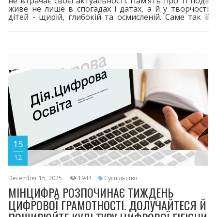
не втрачає своєї актуальності. Пам’ять про ті події
живе не лише в спогадах і датах, а й у творчості
дітей - щирій, глибокій та осмисленій. Саме так її
передали юні художники з Покрова, взявши участь
у Всеукраїнському конкурсі дитячого малюнка
«Чорні крила біди».
15
12
December 15, 2025
1944
Суспільство
МІНЦИФРА РОЗПОЧИНАЄ ТИЖДЕНЬ
ЦИФРОВОЇ ГРАМОТНОСТІ. ДОЛУЧАЙТЕСЯ Й