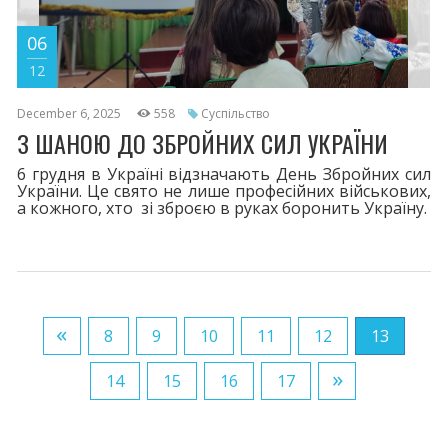
06
12
December 6, 2025
558
Суспільство
З ШАНОЮ ДО ЗБРОЙНИХ СИЛ УКРАЇНИ
6 грудня в Україні відзначають День Збройних сил
України. Це свято не лише професійних військових,
а кожного, хто зі зброєю в руках боронить Україну.
«
8
9
10
11
12
13
»
14
15
16
17