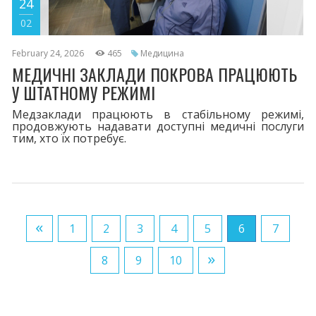
24
02
February 24, 2026
465
Медицина
МЕДИЧНІ ЗАКЛАДИ ПОКРОВА ПРАЦЮЮТЬ
У ШТАТНОМУ РЕЖИМІ
Медзаклади працюють в стабільному режимі,
продовжують надавати доступні медичні послуги
тим, хто їх потребує.
«
1
2
3
4
5
6
7
»
8
9
10