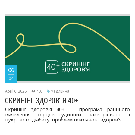
06
04
April 6, 2026
405
Медицина
СКРИНІНГ ЗДОРОВʼЯ 40+
Скринінг здоровʼя 40+ — програма раннього
виявлення серцево-судинних захворювань і
цукрового діабету, проблем психічного здоровʼя.