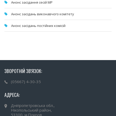
Анонс засідання сесій МР
Анонс засідань виконавчого комітету
Анонс засідань постійних комісій
ЗВОРОТНІЙ ЗВ'ЯЗОК:
(05667) 4-30-35
АДРЕСА:
Дніпропетровська обл.,
Нікопольський район,
53300, м.Покров