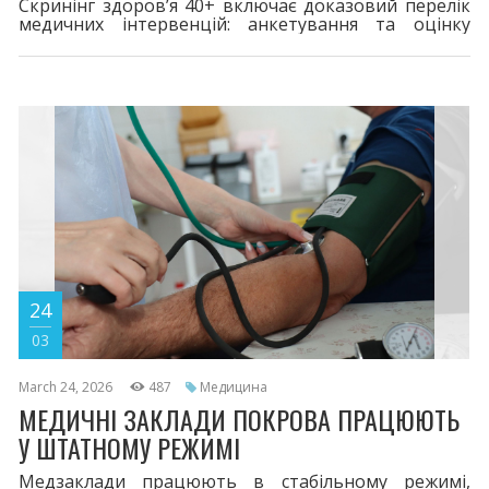
Скринінг здоров’я 40+ включає доказовий перелік
медичних інтервенцій: анкетування та оцінку
індивідуальних ризиків (зокрема серцево-судинних
захворювань, ризику цукрового діабету 2 типу та
стану психічного здоров’я), фізикальне обстеження
та лабораторні дослідження, що показують роботу
серця, судин і нирок.
24
03
March 24, 2026
487
Медицина
МЕДИЧНІ ЗАКЛАДИ ПОКРОВА ПРАЦЮЮТЬ
У ШТАТНОМУ РЕЖИМІ
Медзаклади працюють в стабільному режимі,