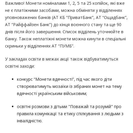
Важливо! Монети номіналами 1, 2, 5 та 25 копійок, які вже
не є платіжними засобами, можна обміняти у відділеннях
уповноважених банків (АТ КБ “ПриватБанк”, АТ “Ощадбанк”,
АТ “Райффайзен Банк”) до кінця воєнного стану та ще 90
днів після його завершення. Список відділень уточнюйте в
банку. Також неплатіжні монети можна кинути в спеціальні
скриньки у відділеннях АТ “ПУМБ”.
У закладах освіти в межах акції також відбуватимуться
освітні заходи:
конкурс “Монети вдячності”, під час якого діти
створюватимуть мозаїки із зібраних монет на тему
вдячності українським військовим;
освітні розмови з дітьми "Поважай та розумій" про
правила комунікації та етику спілкування з людьми з
інвалідністю.