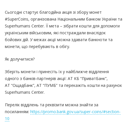
Сьогодні стартує благодійна акція зі збору монет
#SuperCoins, організована Національним банком України та
Superhumans Center. ЇЇ мета – зібрати кошти для допомоги
українським військовим, які постраждали внаслідок
бойових дій. У межах акції можна здавати банкноти та
монети, що перебувають в обігу.
Як долучитися?
Зберіть монети і принесіть їх у найближче відділення
одного з банків-партнерів акції: АТ КБ “ПриватБанк”,
АТ “Ощадбанк”, АТ “ПУМБ” та перекажіть кошти на рахунок
Superhumans Center.
Перелік відділень та реквізити можна знайти за
посиланням:
https://promo.bank.gov.ua/super-coins/#section-
10