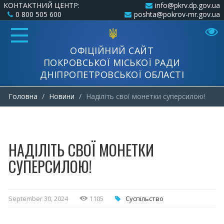
КОНТАКТНИЙ ЦЕНТР:
info@pkrv.dp.gov.ua
0 800 505 600
poshta@pokrov-mr.gov.ua
ОФІЦІЙНИЙ САЙТ
ПОКРОВСЬКОЇ МІСЬКОЇ РАДИ
ДНІПРОПЕТРОВСЬКОЇ ОБЛАСТІ
Головна
Новини
Наділіть свої монетки суперсилою!
НАДІЛІТЬ СВОЇ МОНЕТКИ
СУПЕРСИЛОЮ!
September 30, 2024
1105
Суспільство