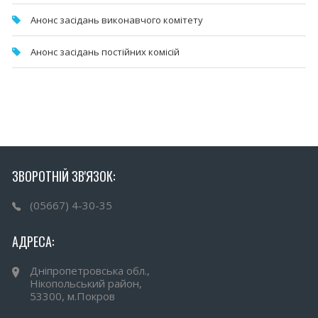
Анонс засідань виконавчого комітету
Анонс засідань постійних комісій
ЗВОРОТНІЙ ЗВ'ЯЗОК:
(05667) 4-30-35
АДРЕСА:
Дніпропетровська обл.,
Нікопольський район,
53300, м.Покров