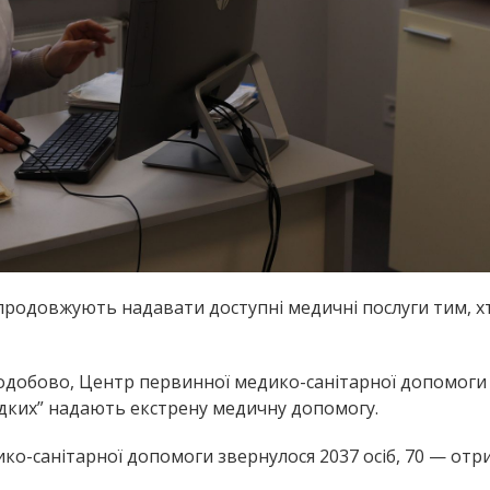
родовжують надавати доступні медичні послуги тим, хт
одобово, Центр первинної медико-санітарної допомоги
идких” надають екстрену медичну допомогу.
о-санітарної допомоги звернулося 2037 осіб, 70 — отр