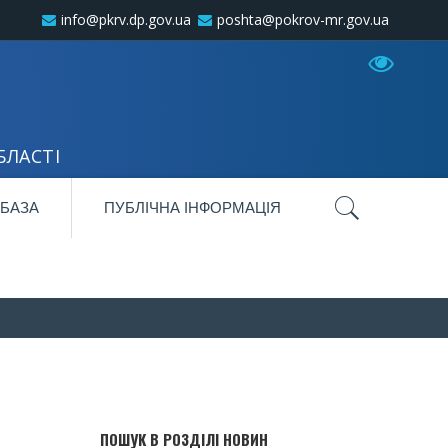
info@pkrv.dp.gov.ua
poshta@pokrov-mr.gov.ua
БЛАСТІ
 БАЗА
ПУБЛІЧНА ІНФОРМАЦІЯ
ПОШУК В РОЗДІЛІ НОВИН