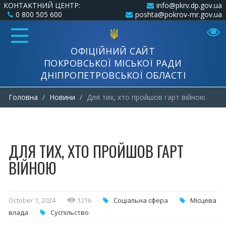
КОНТАКТНИЙ ЦЕНТР:
info@pkrv.dp.gov.ua
0 800 505 600
poshta@pokrov-mr.gov.ua
ОФІЦІЙНИЙ САЙТ
ПОКРОВСЬКОЇ МІСЬКОЇ РАДИ
ДНІПРОПЕТРОВСЬКОЇ ОБЛАСТІ
Головна
Новини
Для тих, хто пройшов гарт війною
ДЛЯ ТИХ, ХТО ПРОЙШОВ ГАРТ
ВІЙНОЮ
October 1, 2024
1216
Соціальна сфера
Місцева
влада
Суспільство