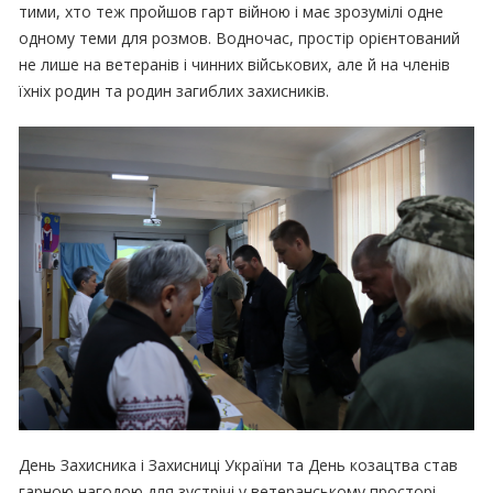
тими, хто теж пройшов гарт війною і має зрозумілі одне
одному теми для розмов. Водночас, простір орієнтований
не лише на ветеранів і чинних військових, але й на членів
їхніх родин та родин загиблих захисників.
День Захисника і Захисниці України та День козацтва став
гарною нагодою для зустрічі у ветеранському просторі.