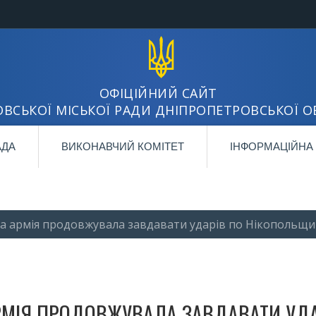
ОФІЦІЙНИЙ САЙТ
ВСЬКОЇ МІСЬКОЇ РАДИ ДНІПРОПЕТРОВСЬКОЇ О
АДА
ВИКОНАВЧИЙ КОМІТЕТ
ІНФОРМАЦІЙНА
ька армія продовжувала завдавати ударів по Нікопольщи
 АРМІЯ ПРОДОВЖУВАЛА ЗАВДАВАТИ УД