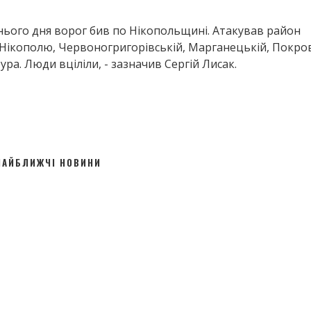
нього дня ворог бив по Нікопольщині. Атакував район
 Нікополю, Червоногригорівській, Марганецькій, Покров
а. Люди вціліли, - зазначив Сергій Лисак.
НАЙБЛИЖЧІ НОВИНИ