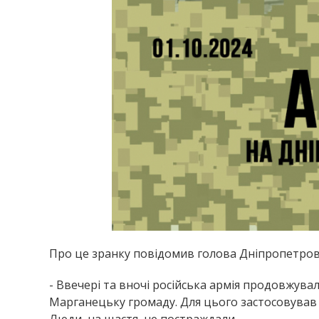
Про це зранку повідомив голова Дніпропетровсь
- Ввечері та вночі російська армія продовжува
Марганецьку громаду. Для цього застосовував 
Люди, на щастя, не постраждали.