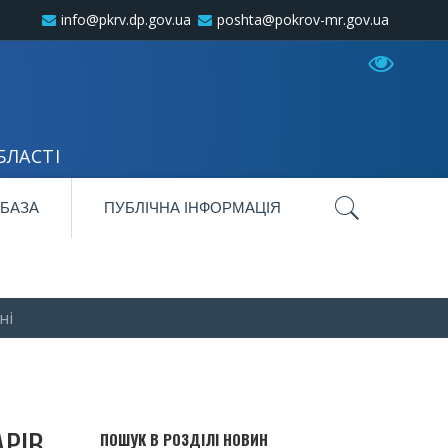
info@pkrv.dp.gov.ua
poshta@pokrov-mr.gov.ua
БЛАСТІ
 БАЗА
ПУБЛІЧНА ІНФОРМАЦІЯ
ні
АРІВ
ПОШУК В РОЗДІЛІ НОВИН