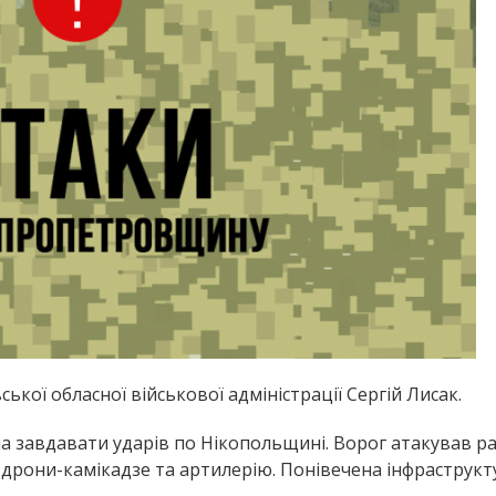
кої обласної військової адміністрації Сергій Лисак.
ла завдавати ударів по Нікопольщині. Ворог атакував р
дрони-камікадзе та артилерію. Понівечена інфраструкт