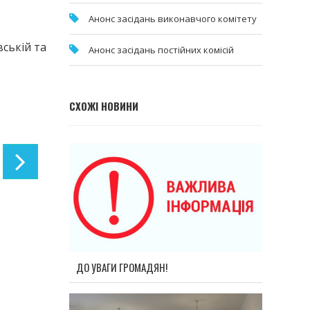
Анонс засідань виконавчого комітету
ській та
Анонс засідань постійних комісій
СХОЖІ НОВИНИ
ДО УВАГИ ГРОМАДЯН!