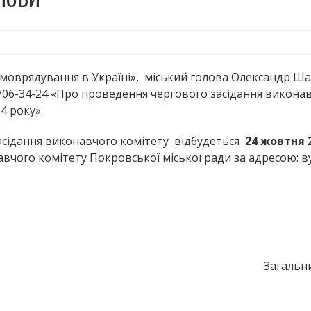
самоврядування в Україні», міський голова Олександр Ш
/06-34-24 «Про проведення чергового засідання викона
4 року».
сідання виконавчого комітету відбудеться
24 жовтня 
навчого комітету Покровської міської ради за адресою: ву
Загальн