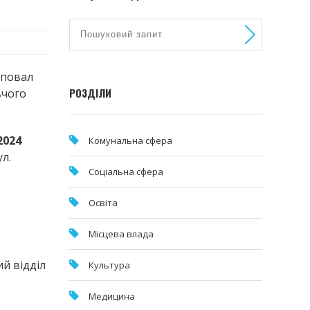
аповал
РОЗДІЛИ
вчого
2024
Комунальна cфера
л.
Соціальна сфера
Освіта
Місцева влада
ий відділ
Культура
Медицина