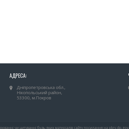
АДРЕСА:
Дніпропетровська обл.,
Нікопольський район,
53300, м.Покров
іюванні чи цитуванні будь-яких матеріалів сайту посилання на pkrv.dp.gov