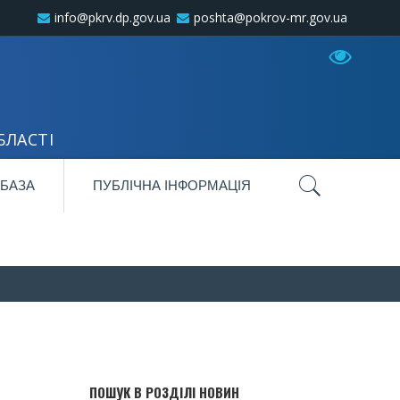
info@pkrv.dp.gov.ua
poshta@pokrov-mr.gov.ua
БЛАСТІ
 БАЗА
ПУБЛІЧНА ІНФОРМАЦІЯ
ПОШУК В РОЗДІЛІ НОВИН