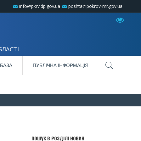
info@pkrv.dp.gov.ua
poshta@pokrov-mr.gov.ua
БЛАСТІ
 БАЗА
ПУБЛІЧНА ІНФОРМАЦІЯ
ПОШУК В РОЗДІЛІ НОВИН