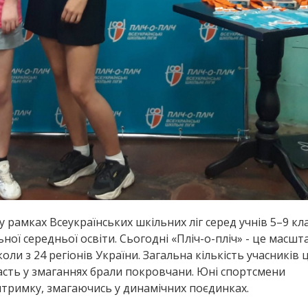
рамках Всеукраїнських шкільних ліг серед учнів 5–9 кла
ної середньої освіти. Сьогодні «Пліч-о-пліч» - це масш
оли з 24 регіонів України. Загальна кількість учасників 
часть у змаганнях брали покровчани. Юні спортсмени
витримку, змагаючись у динамічних поєдинках.