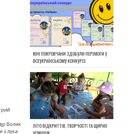
ЮНІ ПОКРОВЧАНИ ЗДОБУЛИ ПЕРЕМОГИ У
ВСЕУКРАЇНСЬКОМУ КОНКУРСІ
трий
ндр Волик
ЛІТО ВІДКРИТТІВ, ТВОРЧОСТІ ТА ЩИРИХ
и з лука
УСМІШОК