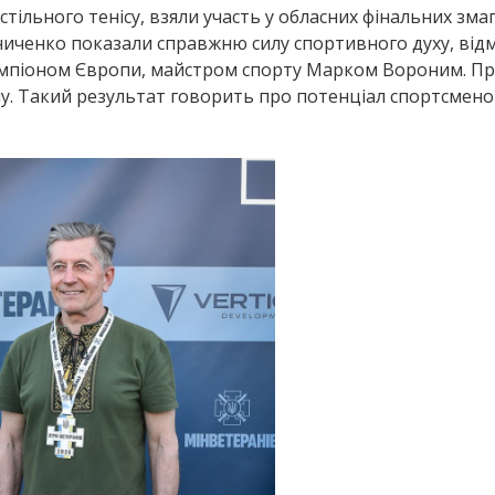
стільного тенісу, взяли участь у обласних фінальних зма
зниченко показали справжню силу спортивного духу, від
 чемпіоном Європи, майстром спорту Марком Вороним. 
алу. Такий результат говорить про потенціал спортсмено