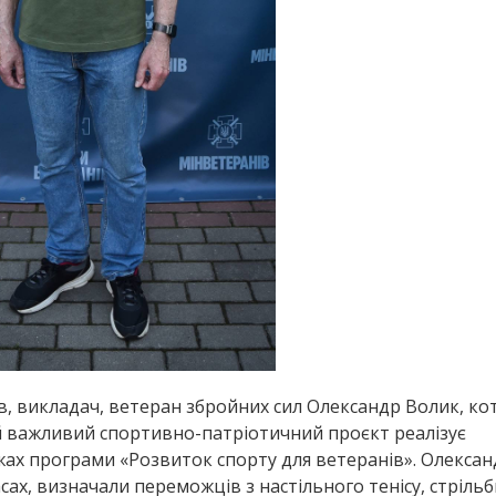
ів, викладач, ветеран збройних сил Олександр Волик, ко
ей важливий спортивно-патріотичний проєкт реалізує
ежах програми «Розвиток спорту для ветеранів». Олекса
ах, визначали переможців з настільного тенісу, стрільб