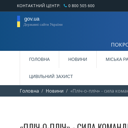
КОНТАКТНИЙ ЦЕНТР:
0 800 505 600
gov.ua
Державні сайти України
ПОКРО
ГОЛОВНА
НОВИНИ
МІСЬКА Р
ЦИВІЛЬНИЙ ЗАХИСТ
Головна
Новини
«Пліч-о-пліч» - сила ком
«ПЛІЧ-О-ПЛІЧ» - СИЛА КОМАН