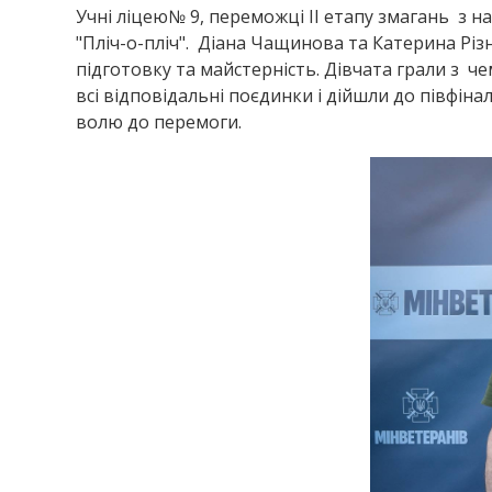
Учні ліцею№ 9, переможці ІІ етапу змагань з на
"Пліч-о-пліч". Діана Чащинова та Катерина Рі
підготовку та майстерність. Дівчата грали з
всі відповідальні поєдинки і дійшли до півфін
волю до перемоги.