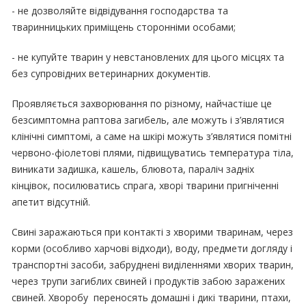
- не дозволяйте відвідування господарства та
тваринницьких приміщень сторонніми особами;
- не купуйте тварин у невстановлених для цього місцях та
без супровідних ветеринарних документів.
Проявляється захворювання по різному, найчастіше це
безсимптомна раптова загибель, але можуть і з’являтися
клінічні симптомі, а саме на шкірі можуть з’являтися помітні
червоно-фіолетові плями, підвищуватись температура тіла,
виникати задишка, кашель, блювота, параліч задніх
кінцівок, посилюватись спрага, хворі тварини пригніченні
апетит відсутній.
Свині заражаються при контакті з хворими тваринам, через
корми (особливо харчові відходи), воду, предмети догляду і
транспортні засоби, забруднені виділеннями хворих тварин,
через трупи загиблих свиней і продуктів забою заражених
свиней. Хворобу переносять домашні і дикі тварини, птахи,