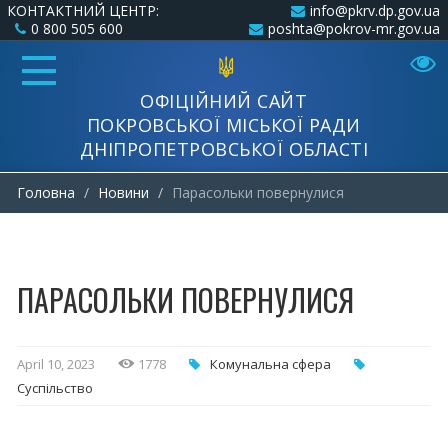
КОНТАКТНИЙ ЦЕНТР:
info@pkrv.dp.gov.ua
0 800 505 600
poshta@pokrov-mr.gov.ua
ОФІЦІЙНИЙ САЙТ
ПОКРОВСЬКОЇ МІСЬКОЇ РАДИ
ДНІПРОПЕТРОВСЬКОЇ ОБЛАСТІ
Головна
Новини
Парасольки повернулися
ПАРАСОЛЬКИ ПОВЕРНУЛИСЯ
April 10, 2023
1778
Комунальна cфера
Суспільство