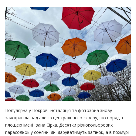
Популярна у Покрові інсталяція та фотозона знову
заяскравіла над алеєю центрального скверу, що поряд з
площею імені Івана Сірка. Десятки різнокольорових
парасольок у сонячні дні даруватимуть затінок, а в похмурі