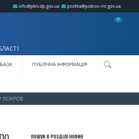
info@pkrv.dp.gov.ua
poshta@pokrov-mr.gov.ua
БЛАСТІ
 БАЗА
ПУБЛІЧНА ІНФОРМАЦІЯ
У ПОКРОВ
 ПО
ПОШУК В РОЗДІЛІ НОВИН