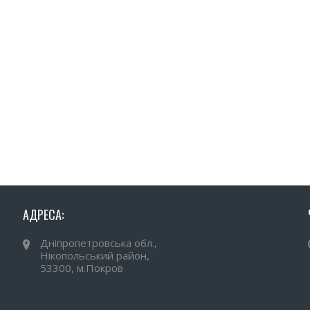
АДРЕСА:
Дніпропетровська обл.,
Нікопольський район,
53300, м.Покров