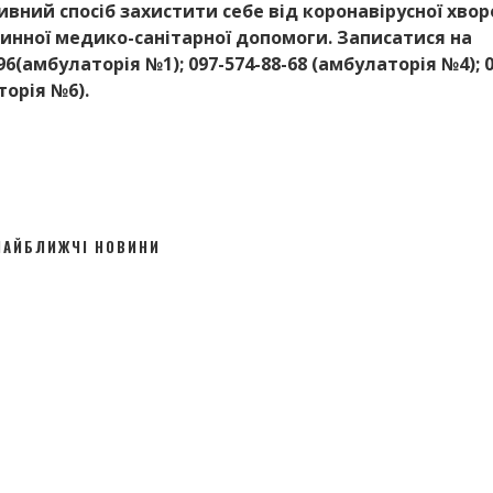
вний спосіб захистити себе від коронавірусної хвор
инної медико-санітарної допомоги. Записатися на
(амбулаторія №1); 097-574-88-68 (амбулаторія №4); 0
торія №6).
НАЙБЛИЖЧІ НОВИНИ