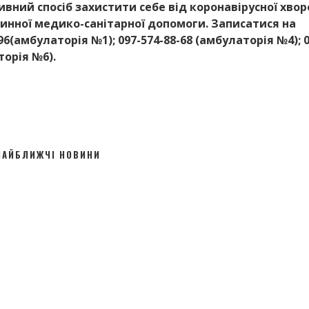
вний спосіб захистити себе від коронавірусної хвор
инної медико-санітарної допомоги. Записатися на
(амбулаторія №1); 097-574-88-68 (амбулаторія №4); 0
торія №6).
НАЙБЛИЖЧІ НОВИНИ