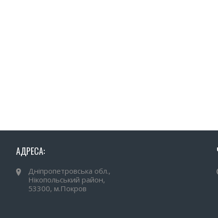
АДРЕСА:
Дніпропетровська обл.,
Нікопольський район,
53300, м.Покров