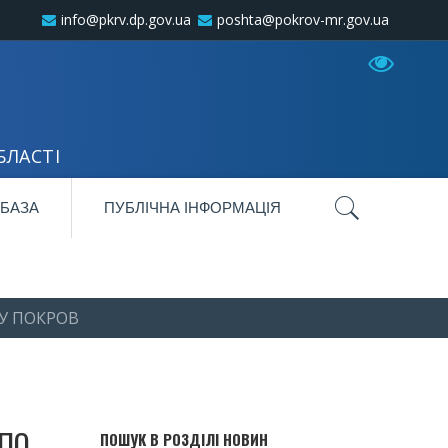
info@pkrv.dp.gov.ua
poshta@pokrov-mr.gov.ua
БЛАСТІ
 БАЗА
ПУБЛІЧНА ІНФОРМАЦІЯ
У ПОКРОВ
 ПО
ПОШУК В РОЗДІЛІ НОВИН