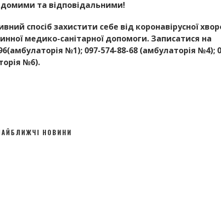
відомими та відповідальними!
вний спосіб захистити себе від коронавірусної хвор
инної медико-санітарної допомоги. Записатися на
(амбулаторія №1); 097-574-88-68 (амбулаторія №4); 0
торія №6).
НАЙБЛИЖЧІ НОВИНИ