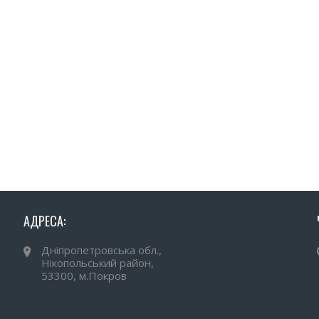
АДРЕСА:
Дніпропетровська обл.,
Нікопольський район,
53300, м.Покров