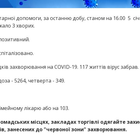
рної допомоги, за останню добу, станом на 16.00 5 січ
ало 3 хворих.
позитивний.
спіталізовано.
дків захворювання на COVID-19. 117 життів вірус забрав.
за - 5264, четверта - 349.
мейному лікарю або на 103.
омадських місцях, закладах торгівлі одягайте захи
ів, занесених до "червоної зони" захворювання.