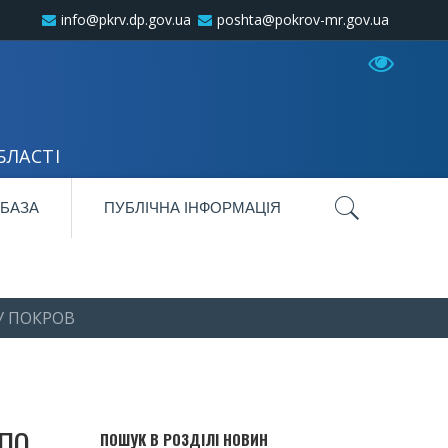
info@pkrv.dp.gov.ua
poshta@pokrov-mr.gov.ua
БЛАСТІ
 БАЗА
ПУБЛІЧНА ІНФОРМАЦІЯ
У ПОКРОВ
 ПО
ПОШУК В РОЗДІЛІ НОВИН