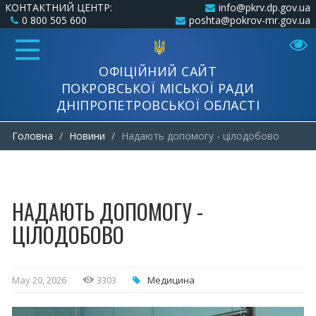
КОНТАКТНИЙ ЦЕНТР:
info@pkrv.dp.gov.ua
0 800 505 600
poshta@pokrov-mr.gov.ua
ОФІЦІЙНИЙ САЙТ
ПОКРОВСЬКОЇ МІСЬКОЇ РАДИ
ДНІПРОПЕТРОВСЬКОЇ ОБЛАСТІ
Головна
Новини
Надають допомогу - цілодобово
НАДАЮТЬ ДОПОМОГУ -
ЦІЛОДОБОВО
May 20, 2026
3303
Медицина