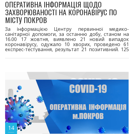
ОПЕРАТИВНА ІНФОРМАЦІЯ ЩОДО
ЗАХВОРЮВАНОСТІ НА КОРОНАВІРУС ПО
МІСТУ ПОКРОВ
За інформацією Центру первинної медико-
санітарної допомоги, за останню добу, станом на
16.00 17 жовтня, виявлено 21 новий випадок
коронавірусу, одужало 10 хворих, проведено 61
експрес-тестування, результат 21 позитивний. 125
пацієнти перебувають на лікуванні.
Шпиталізовано 2 хворих. За весь період у місті
зареєстровано 8251 випадків захворювання на
COVID-19. 116 життів вірус забрав. Двома дозами
щеплено 16532. Третя бустерна доза - 4635,
четверта - 142. Шановні покровчани! При перших
14