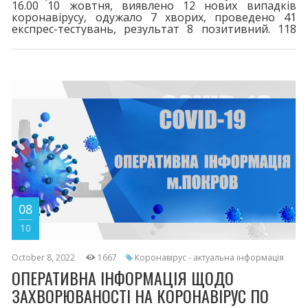
16.00 10 жовтня, виявлено 12 нових випадків
коронавірусу, одужало 7 хворих, проведено 41
експрес-тестувань, результат 8 позитивний. 118
пацієнти перебувають на лікуванні.
Шпиталізовано 1 хворого. За весь період у місті
зареєстровано 8182 випадків захворювання на
COVID-19. 116 життів вірус забрав. Двома дозами
щеплено 16510. Третя бустерна доза - 4494,
четверта - 100. Шановні покровчани! При перших
симптомах
08
10
October 8, 2022
1667
Коронавірус - актуальна інформація
ОПЕРАТИВНА ІНФОРМАЦІЯ ЩОДО
ЗАХВОРЮВАНОСТІ НА КОРОНАВІРУС ПО