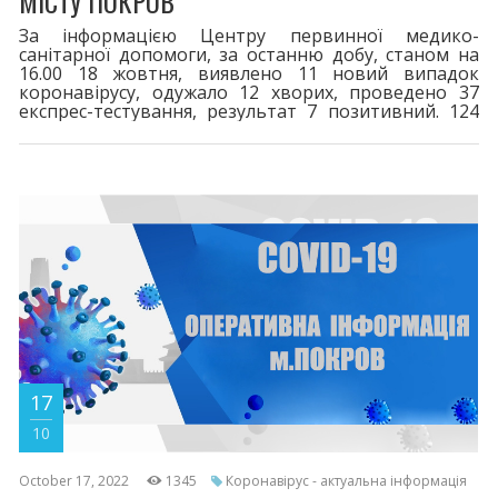
МІСТУ ПОКРОВ
За інформацією Центру первинної медико-
санітарної допомоги, за останню добу, станом на
16.00 18 жовтня, виявлено 11 новий випадок
коронавірусу, одужало 12 хворих, проведено 37
експрес-тестування, результат 7 позитивний. 124
пацієнти перебувають на лікуванні. За весь період
у місті зареєстровано 8262 випадків захворювання
на COVID-19. 116 життів вірус забрав. Двома дозами
щеплено 16537. Третя бустерна доза - 4655,
четверта - 148. Шановні покровчани! При перших
симптомах хвороби телефонуйте
17
10
October 17, 2022
1345
Коронавірус - актуальна інформація