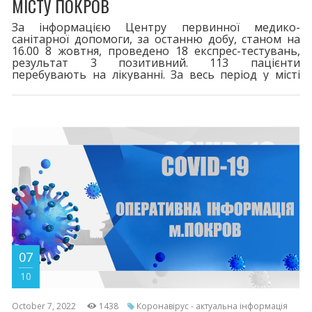
МІСТУ ПОКРОВ
За інформацією Центру первинної медико-
санітарної допомоги, за останню добу, станом на
16.00 8 жовтня, проведено 18 експрес-тестувань,
результат 3 позитивний. 113 пацієнти
перебувають на лікуванні. За весь період у місті
зареєстровано 8170 випадків захворювання на
COVID-19. 116 життів вірус забрав. Двома дозами
щеплено 16509. Третя бустерна доза - 4463.
Шановні покровчани! При перших симптомах
хвороби телефонуйте сімейному лікарю або на 103.
Дотримуйтесь профілактичних заходів, у
07
10
October 7, 2022
1438
Коронавірус - актуальна інформація