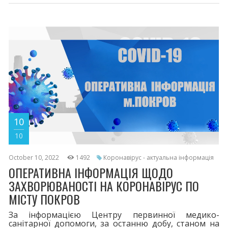
Шпиталізовано 1 хворого. За весь період у місті
зареєстровано 8196 випадків захворювання на
COVID-19. 116 життів вірус забрав. Двома дозами
щеплено 16512. Третя бустерна доза - 4531,
четверта - 108.
10
10
October 10, 2022
1492
Коронавірус - актуальна інформація
ОПЕРАТИВНА ІНФОРМАЦІЯ ЩОДО
ЗАХВОРЮВАНОСТІ НА КОРОНАВІРУС ПО
МІСТУ ПОКРОВ
За інформацією Центру первинної медико-
санітарної допомоги, за останню добу, станом на