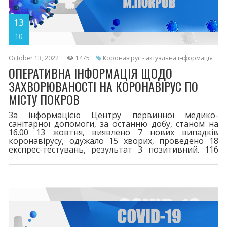
13
10
October 13, 2022
1475
Коронавірус - актуальна інформація
ОПЕРАТИВНА ІНФОРМАЦІЯ ЩОДО
ЗАХВОРЮВАНОСТІ НА КОРОНАВІРУС ПО
МІСТУ ПОКРОВ
За інформацією Центру первинної медико-
санітарної допомоги, за останню добу, станом на
16.00 13 жовтня, виявлено 7 нових випадків
коронавірусу, одужало 15 хворих, проведено 18
експрес-тестувань, результат 3 позитивний. 116
пацієнтів перебувають на лікуванні. За весь період
у місті зареєстровано 8208 випадків захворювання
на COVID-19. 116 життів вірус забрав. Двома дозами
щеплено 16524. Третя бустерна доза - 4584,
четверта - 122. Шановні покровчани! При перших
симптомах хвороби телефонуйте