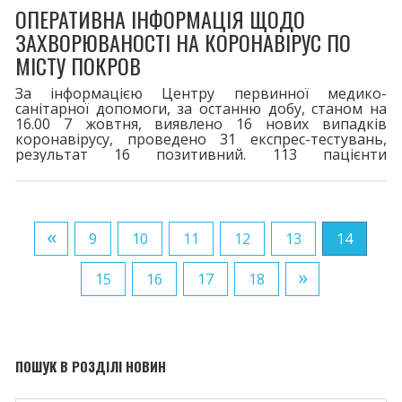
ОПЕРАТИВНА ІНФОРМАЦІЯ ЩОДО
ЗАХВОРЮВАНОСТІ НА КОРОНАВІРУС ПО
МІСТУ ПОКРОВ
За інформацією Центру первинної медико-
санітарної допомоги, за останню добу, станом на
16.00 7 жовтня, виявлено 16 нових випадків
коронавірусу, проведено 31 експрес-тестувань,
результат 16 позитивний. 113 пацієнти
перебувають на лікуванні. Одужало 13 хворих.
Шпиталізовано 2 хворих. За весь період у місті
зареєстровано 8170 випадків захворювання на
COVID-19. 116 життів вірус забрав. Двома дозами
щеплено 16509. Третя бустерна доза - 4451,
«
9
10
11
12
13
14
четверта - 97. Шановні покровчани! При перших
симптомах
»
15
16
17
18
ПОШУК В РОЗДІЛІ НОВИН