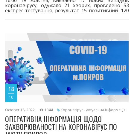
16.00 19 жовтня, виявлено 17 нових випадків
коронавірусу, одужало 21 хворих, проведено 53
експрес-тестування, результат 15 позитивний. 120
пацієнти перебувають на лікуванні.
Шпиталізовано 3 хворих. За весь період у місті
зареєстровано 8279 випадків захворювання на
COVID-19. 116 життів вірус забрав. Двома дозами
щеплено 16543. Третя бустерна доза - 4668,
четверта - 154. Шановні покровчани! При перших
18
10
October 18, 2022
1344
Коронавірус - актуальна інформація
ОПЕРАТИВНА ІНФОРМАЦІЯ ЩОДО
ЗАХВОРЮВАНОСТІ НА КОРОНАВІРУС ПО