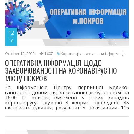
12
10
October 12, 2022
1607
Коронавірус - актуальна інформація
ОПЕРАТИВНА ІНФОРМАЦІЯ ЩОДО
ЗАХВОРЮВАНОСТІ НА КОРОНАВІРУС ПО
МІСТУ ПОКРОВ
За інформацією Центру первинної медико-
санітарної допомоги, за останню добу, станом на
16.00 12 жовтня, виявлено 5 нових випадків
коронавірусу, одужало 8 хворих, проведено 45
експрес-тестування, результат 5 позитивний. 116
пацієнтів перебувають на лікуванні.
Шпиталізовано 1 хворого. За весь період у місті
зареєстровано 8201 випадків захворювання на
COVID-19. 116 життів вірус забрав. Двома дозами
щеплено 16512. Третя бустерна доза - 4564,