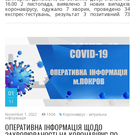
16.00 2 листопада, виявлено 3 нових випадків
коронавірусу, одужало 7 хворих, проведено 34
експрес-тестувань, результат 3 позитивний. 73
пацієнтів перебувають на лікуванні.
Шпиталізовано 3 хворих. За весь період у місті
зареєстровано 8374 випадків захворювання на
COVID-19. 116 життів вірус забрав. Двома дозами
щеплено 16605. Третя бустерна доза - 4834,
четверта - 171. Шановні покровчани! При перших
симптомах
01
11
November 1, 2022
1504
Коронавірус - актуальна
інформація
ОПЕРАТИВНА ІНФОРМАЦІЯ ЩОДО
ЗАХВОРЮВАНОСТІ НА КОРОНАВІРУС ПО