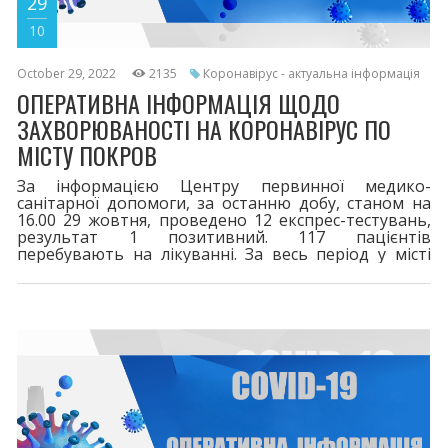
29
10
October 29, 2022
2135
Коронавірус - актуальна інформація
ОПЕРАТИВНА ІНФОРМАЦІЯ ЩОДО
ЗАХВОРЮВАНОСТІ НА КОРОНАВІРУС ПО
МІСТУ ПОКРОВ
За інформацією Центру первинної медико-
санітарної допомоги, за останню добу, станом на
16.00 29 жовтня, проведено 12 експрес-тестувань,
результат 1 позитивний. 117 пацієнтів
перебувають на лікуванні. За весь період у місті
зареєстровано 8341 випадок захворювання на
COVID-19. 116 життів вірус забрав. Двома дозами
щеплено 16591. Третя бустерна доза - 4787,
четверта - 171. Шановні покровчани! При перших
симптомах хвороби телефонуйте сімейному лікарю
або на 103. Дотримуйтесь профілактичних