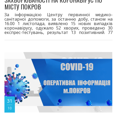
МІСТУ ПОКРОВ
За інформацією Центру первинної медико-
санітарної допомоги, за останню добу, станом на
16.00 1 листопада, виявлено 15 нових випадків
коронавірусу, одужало 52 хворих, проведено 30
експрес-тестувань, результат 13 позитивний. 77
пацієнтів перебувають на лікуванні.
Шпиталізовано 1 хворий. За весь період у місті
зареєстровано 8371 випадок захворювання на
COVID-19. 116 життів вірус забрав. Двома дозами
щеплено 16599. Третя бустерна доза - 4818,
четверта - 171. Шановні покровчани! При перших
31
10