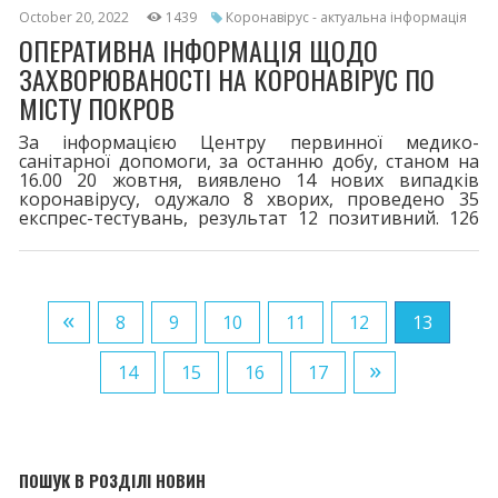
October 20, 2022
1439
Коронавірус - актуальна інформація
ОПЕРАТИВНА ІНФОРМАЦІЯ ЩОДО
ЗАХВОРЮВАНОСТІ НА КОРОНАВІРУС ПО
МІСТУ ПОКРОВ
За інформацією Центру первинної медико-
санітарної допомоги, за останню добу, станом на
16.00 20 жовтня, виявлено 14 нових випадків
коронавірусу, одужало 8 хворих, проведено 35
експрес-тестувань, результат 12 позитивний. 126
пацієнти перебувають на лікуванні.
Шпиталізовано 4 хворих. За весь період у місті
зареєстровано 8293 випадків захворювання на
COVID-19. 116 життів вірус забрав. Двома дозами
щеплено 16551. Третя бустерна доза - 4686,
«
8
9
10
11
12
13
четверта - 157. Шановні покровчани! При перших
»
14
15
16
17
ПОШУК В РОЗДІЛІ НОВИН