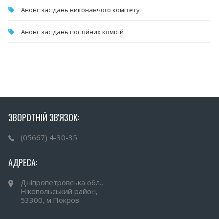
Анонс засідань виконавчого комітету
Анонс засідань постійних комісій
ЗВОРОТНІЙ ЗВ'ЯЗОК:
(05667) 4-30-35
АДРЕСА:
Дніпропетровська обл.,
Нікопольський район,
53300, м.Покров