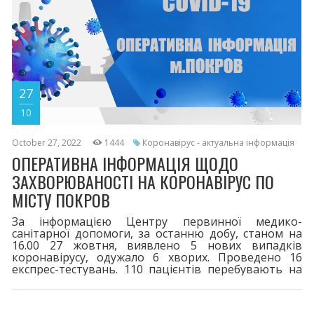
27
10
October 27, 2022
1444
Коронавірус - актуальна інформація
ОПЕРАТИВНА ІНФОРМАЦІЯ ЩОДО
ЗАХВОРЮВАНОСТІ НА КОРОНАВІРУС ПО
МІСТУ ПОКРОВ
За інформацією Центру первинної медико-
санітарної допомоги, за останню добу, станом на
16.00 27 жовтня, виявлено 5 нових випадків
коронавірусу, одужало 6 хворих. Проведено 16
експрес-тестувань. 110 пацієнтів перебувають на
лікуванні. Шпиталізовано одного хворого. За весь
період у місті зареєстровано 8331 випадок
захворювання на COVID-19. 116 життів вірус забрав.