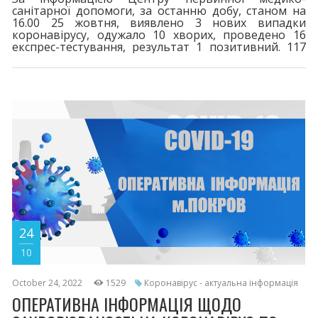
санітарної допомоги, за останню добу, станом на
16.00 25 жовтня, виявлено 3 нових випадки
коронавірусу, одужало 10 хворих, проведено 16
експрес-тестування, результат 1 позитивний. 117
пацієнти перебувають на лікуванні.
Шпиталізовано 1 хворих. За весь період у місті
зареєстровано 8326 випадки захворювання на
COVID-19. 116 життів вірус забрав. Двома дозами
щеплено 16574. Третя бустерна доза - 4728,
четверта - 163. Шановні покровчани! При перших
24
10
October 24, 2022
1529
Коронавірус - актуальна інформація
ОПЕРАТИВНА ІНФОРМАЦІЯ ЩОДО