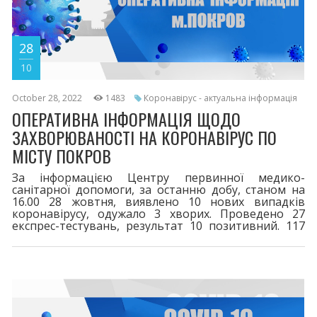
28
10
October 28, 2022
1483
Коронавірус - актуальна інформація
ОПЕРАТИВНА ІНФОРМАЦІЯ ЩОДО
ЗАХВОРЮВАНОСТІ НА КОРОНАВІРУС ПО
МІСТУ ПОКРОВ
За інформацією Центру первинної медико-
санітарної допомоги, за останню добу, станом на
16.00 28 жовтня, виявлено 10 нових випадків
коронавірусу, одужало 3 хворих. Проведено 27
експрес-тестувань, результат 10 позитивний. 117
пацієнтів перебувають на лікуванні.
Шпиталізовано 2 хворих. За весь період у місті
зареєстровано 8341 випадок захворювання на
COVID-19. 116 життів вірус забрав. Двома дозами
щеплено 16586. Третя бустерна доза - 4781,
четверта - 169. Шановні покровчани! При перших
симптомах