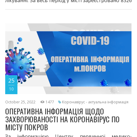
лікуванні. За весь період у місті зареєстровано 8326
випадки захворювання на COVID-19. 116 життів
вірус забрав. Двома дозами щеплено 16584. Третя
бустерна доза - 4752, четверта - 163. Шановні
покровчани! При перших симптомах хвороби
телефонуйте сімейному лікарю або на 103.
Дотримуйтесь профілактичних
25
10
October 25, 2022
1477
Коронавірус - актуальна інформація
ОПЕРАТИВНА ІНФОРМАЦІЯ ЩОДО
ЗАХВОРЮВАНОСТІ НА КОРОНАВІРУС ПО
МІСТУ ПОКРОВ
За інформацією Центру первинної медико-