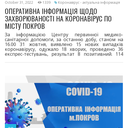
October 31, 2022
1339
Коронавірус - актуальна інформація
ОПЕРАТИВНА ІНФОРМАЦІЯ ЩОДО
ЗАХВОРЮВАНОСТІ НА КОРОНАВІРУС ПО
МІСТУ ПОКРОВ
За інформацією Центру первинної медико-
санітарної допомоги, за останню добу, станом на
16.00 31 жовтня, виявлено 15 нових випадків
коронавірусу, одужало 18 хворих, проведено 36
експрес-тестувань, результат 8 позитивний. 114
пацієнтів перебувають на лікуванні.
шпиталізовано 4 хворих. За весь період у місті
зареєстровано 8356 випадок захворювання на
COVID-19. 116 життів вірус забрав. Двома дозами
щеплено 16591. Третя бустерна доза - 4806,
четверта - 171. Шановні покровчани! При перших
симптомах