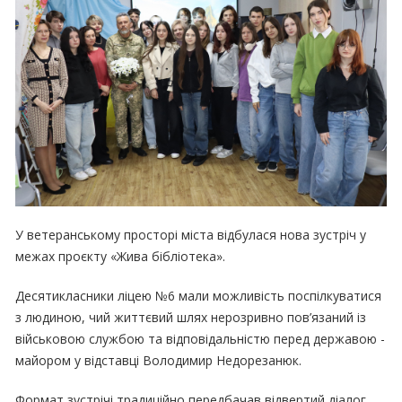
У ветеранському просторі міста відбулася нова зустріч у
межах проєкту «Жива бібліотека».
Десятикласники ліцею №6 мали можливість поспілкуватися
з людиною, чий життєвий шлях нерозривно пов’язаний із
військовою службою та відповідальністю перед державою -
майором у відставці Володимир Недорезанюк.
Формат зустрічі традиційно передбачав відвертий діалог,