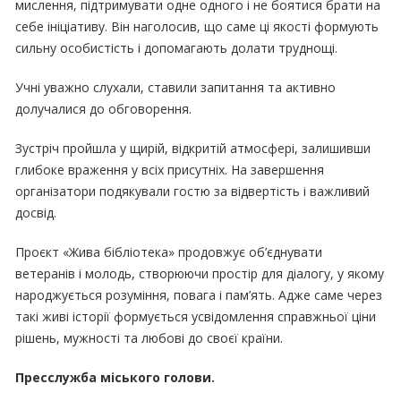
мислення, підтримувати одне одного і не боятися брати на
себе ініціативу. Він наголосив, що саме ці якості формують
сильну особистість і допомагають долати труднощі.
Учні уважно слухали, ставили запитання та активно
долучалися до обговорення.
Зустріч пройшла у щирій, відкритій атмосфері, залишивши
глибоке враження у всіх присутніх. На завершення
організатори подякували гостю за відвертість і важливий
досвід.
Проєкт «Жива бібліотека» продовжує об’єднувати
ветеранів і молодь, створюючи простір для діалогу, у якому
народжується розуміння, повага і пам’ять. Адже саме через
такі живі історії формується усвідомлення справжньої ціни
рішень, мужності та любові до своєї країни.
Пресслужба міського голови.