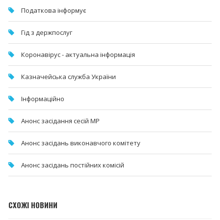
Податкова інформує
Гід з держпослуг
Коронавірус - актуальна інформація
Казначейська служба України
Інформаційно
Анонс засідання сесій МР
Анонс засідань виконавчого комітету
Анонс засідань постійних комісій
СХОЖІ НОВИНИ