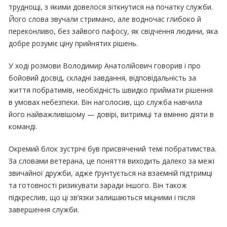
труднощі, з якими довелося зіткнутися на початку служби.
Його слова звучали стримано, але водночас глибоко й
переконливо, без зайвого пафосу, як свідчення людини, яка
добре розуміє ціну прийнятих рішень.
У ході розмови Володимир Анатолійович говорив і про
бойовий досвід, складні завдання, відповідальність за
життя побратимів, необхідність швидко приймати рішення
в умовах небезпеки. Він наголосив, що служба навчила
його найважливішому — довірі, витримці та вмінню діяти в
команді.
Окремий блок зустрічі був присвячений темі побратимства.
За словами ветерана, це поняття виходить далеко за межі
звичайної дружби, адже ґрунтується на взаємній підтримці
та готовності ризикувати заради іншого. Він також
підкреслив, що ці зв’язки залишаються міцними і після
завершення служби.