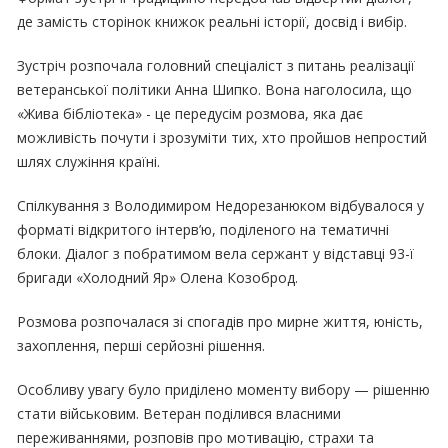
де замість сторінок книжок реальні історії, досвід і вибір.
Зустріч розпочала головний спеціаліст з питань реалізації
ветеранської політики Анна Шипко. Вона наголосила, що
«Жива бібліотека» - це передусім розмова, яка дає
можливість почути і зрозуміти тих, хто пройшов непростий
шлях служіння країні.
Спілкування з Володимиром Недорезанюком відбувалося у
форматі відкритого інтерв’ю, поділеного на тематичні
блоки. Діалог з побратимом вела сержант у відставці 93-ї
бригади «Холодний Яр» Олена Козоброд.
Розмова розпочалася зі спогадів про мирне життя, юність,
захоплення, перші серйозні рішення.
Особливу увагу було приділено моменту вибору — рішенню
стати військовим. Ветеран поділився власними
переживаннями, розповів про мотивацію, страхи та