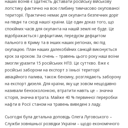
наших воїнів є здатність діставати російську військову
логістику фактично на всю глибину тимчасово окупованої
території. Практично немає для окупанта безпечних доріг
на півдні та сході нашої країни. Ще один доказ того, що
спокійних часів для окупанта на нашій землі не буде. Це
відображається і дефіцитами, передусім дефіцитом
пального в Криму та в інших наших регіонах, які під
окупацією. План наших далекобійних санкцій виконується
крок за кроком. За січень – травень цього року наші воїни
змогли уразити 15 російських НПЗ. Це суттєво. Вже є
російські заборони на експорт з їхньої території
авіаційного палива, також бензину, розглядають заборону
на експорт дизеля. Для країни, яку ще зовсім нещодавно
називали бензоколонкою, втратити навіть це – значна
історія, значна втрата. Майже 40 % первинної переробки
нафти в Росії станом на травень виведені з ладу.
Сьогодні була детальна доповідь Олега Луговського –
Служби зовнішньої розвідки України – щодо економічного