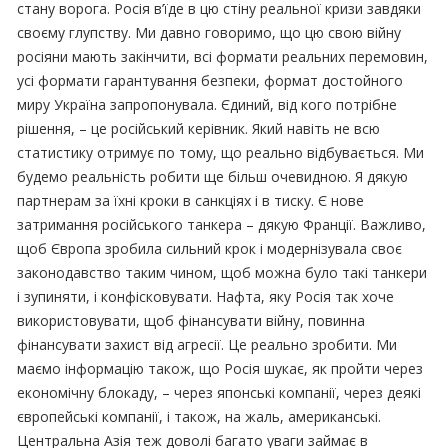
стану ворога. Росія в’їде в цю стіну реальної кризи завдяки
своєму глупству. Ми давно говоримо, що цю свою війну
росіяни мають закінчити, всі формати реальних перемовин,
усі формати гарантування безпеки, формат достойного
миру Україна запропонувала. Єдиний, від кого потрібне
рішення, – це російський керівник. Який навіть не всю
статистику отримує по тому, що реально відбувається. Ми
будемо реальність робити ще більш очевидною. Я дякую
партнерам за їхні кроки в санкціях і в тиску. Є нове
затримання російського танкера – дякую Франції. Важливо,
щоб Європа зробила сильний крок і модернізувала своє
законодавство таким чином, щоб можна було такі танкери
і зупиняти, і конфісковувати. Нафта, яку Росія так хоче
використовувати, щоб фінансувати війну, повинна
фінансувати захист від агресії. Це реально зробити. Ми
маємо інформацію також, що Росія шукає, як пройти через
економічну блокаду, – через японські компанії, через деякі
європейські компанії, і також, на жаль, американські.
Центральна Азія теж доволі багато уваги займає в