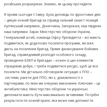
російських розрахунках. Знаємо, як цьому протидіяти.
Я провів сьогодні Ставку. Була доповідь по фронтових діях
– дякую кожній бригаді за справді сильний захист позицій.
Куп’янський напрямок, Донеччина, Запоріжжя, інші південні
наші напрямки. Зараз Міністерство оборони України,
Генеральний штаб, команда Офісу Президента – всі мають
подивитися, як додатково посилити програми, які вже
діють на посилення бригад. Пряме фінансування бойових
бригад, справедливий розподіл особового складу,
проведення БЗВП в бригадах – кожен із цих елементів
спрацював добре, і треба подивитися ресурс, щоб це все
посилити. Ми детально обговорили ситуацію з ППО –
системи, ракети для ППО, які є, домовленості з
партнерами, по яких ми очікуємо виконання. Ключове – це
антибалістика. Міністерство оборони та українські
дипломати мають бути максимально активними. Потрібні
результати по кожній країні, яка може нам допомогти.