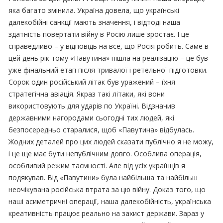
яка багато змінила. Україна довела, що українські
далекобійні санкції мають значення, і відтоді наша
здатність повертати війну в Росію лише зростає. І це
справедливо – у відповідь на все, що Росія робить. Саме в
цей день рік тому «Павутина» пішла на реалізацію – це був
уже фінальний етап після тривалої і ретельної підготовки.
Сорок один російський літак був уражений – їхня
стратегічна авіація. Якраз такі літаки, які вони
використовують для ударів по Україні. Відзначив
державними нагородами сьогодні тих людей, які
безпосередньо старалися, щоб «Павутина» відбулась.
Жодних деталей про цих людей сказати публічно я не можу,
і це ще має бути непублічним довго. Особлива операція,
особливий режим таємності. Але від усіх українців я
подякував. Від «Павутини» була найбільша та найбільш
неочікувана російська втрата за цю війну. Доказ того, що
наші асиметричні операції, наша далекобійність, українська
креативність працює реально на захист держави. Зараз у