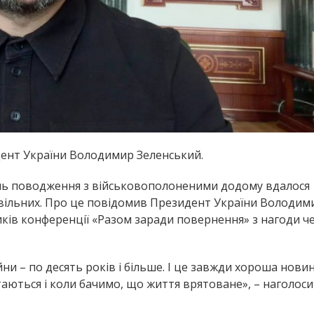
дент України Володимир Зеленський.
ань поводження з військовополоненими додому вдалося
ивільних. Про це повідомив Президент України Володим
иків конференції «Разом заради повернення» з нагоди ч
ійни – по десять років і більше. І це завжди хороша нови
ртаються і коли бачимо, що життя врятоване», – наголос