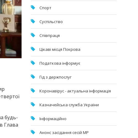
Спорт
Суспільство
Співпраця
Цікаві місця Покрова
Податкова інформує
Гід з держпослуг
ир
Коронавірус - актуальна інформація
етвертої
Казначейська служба України
на будь-
Інформаційно
ив Глава
Анонс засідання сесій МР