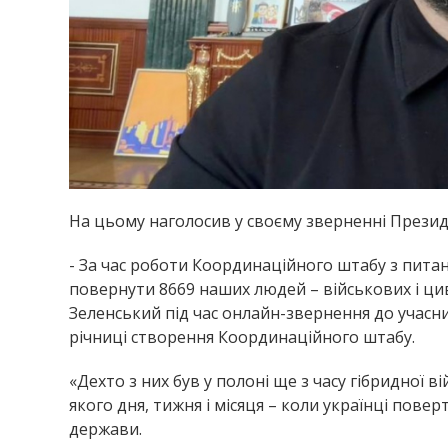
На цьому наголосив у своєму зверненні Прези
- За час роботи Координаційного штабу з пит
повернути 8669 наших людей – військових і ц
Зеленський під час онлайн-звернення до учасн
річниці створення Координаційного штабу.
«Дехто з них був у полоні ще з часу гібридної в
якого дня, тижня і місяця – коли українці пове
держави.