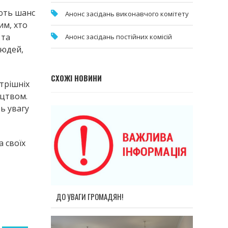
ають шанс
Анонс засідань виконавчого комітету
им, хто
 та
Анонс засідань постійних комісій
людей,
СХОЖІ НОВИНИ
трішніх
ицтвом.
ь увагу
а своїх
ДО УВАГИ ГРОМАДЯН!