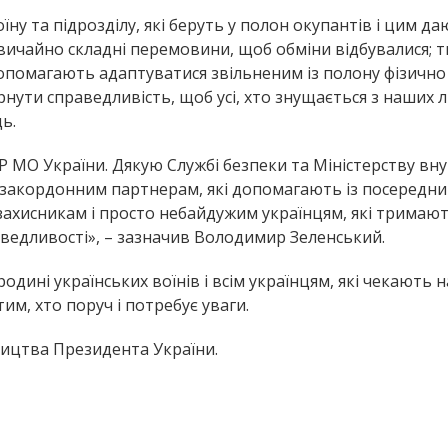
у та підрозділу, які беруть у полон окупантів і цим д
вичайно складні перемовини, щоб обміни відбувалися; т
 допомагають адаптуватися звільненим із полону фізично
рнути справедливість, щоб усі, хто знущається з наших 
ь.
УР МО України. Дякую Службі безпеки та Міністерству вну
ім закордонним партнерам, які допомагають із посередн
захисникам і просто небайдужим українцям, які тримают
ведливості», – зазначив Володимир Зеленський.
ині українських воїнів і всім українцям, які чекають н
м, хто поруч і потребує уваги.
ництва Президента України.