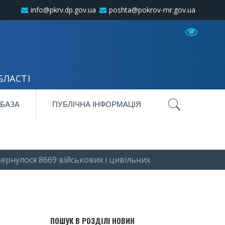
info@pkrv.dp.gov.ua
poshta@pokrov-mr.gov.ua
БЛАСТІ
 БАЗА
ПУБЛІЧНА ІНФОРМАЦІЯ
рнулося 8669 військових і цивільних
ПОШУК В РОЗДІЛІ НОВИН