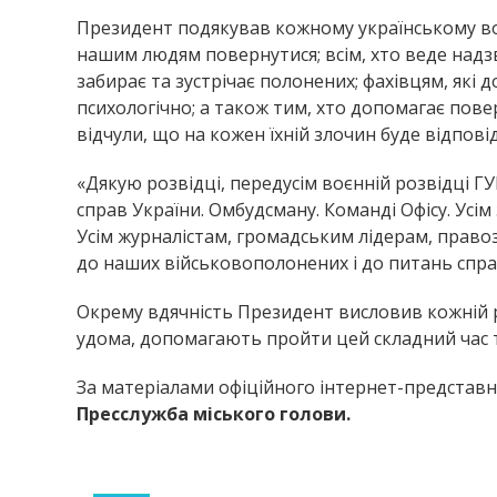
Президент подякував кожному українському воїн
нашим людям повернутися; всім, хто веде надз
забирає та зустрічає полонених; фахівцям, які
психологічно; а також тим, хто допомагає пове
відчули, що на кожен їхній злочин буде відповід
«Дякую розвідці, передусім воєнній розвідці Г
справ України. Омбудсману. Команді Офісу. Ус
Усім журналістам, громадським лідерам, право
до наших військовополонених і до питань спра
Окрему вдячність Президент висловив кожній род
удома, допомагають пройти цей складний час ти
За матеріалами офіційного інтернет-представ
Пресслужба міського голови.