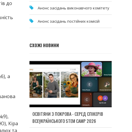
тів до
Анонс засідань виконавчого комітету
вність
Анонс засідань постійних комісій
СХОЖІ НОВИНИ
6), а
Іванова
ОСВІТЯНИ З ПОКРОВА - СЕРЕД СПІКЕРІВ
№9),
ВСЕУКРАЇНСЬКОГО STEM CAMP 2026
Ю), Кіра
алюх та