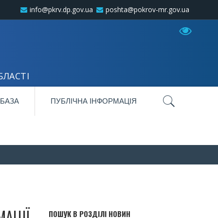
info@pkrv.dp.gov.ua
poshta@pokrov-mr.gov.ua
БЛАСТІ
 БАЗА
ПУБЛІЧНА ІНФОРМАЦІЯ
МАЦІЇ
ПОШУК В РОЗДІЛІ НОВИН