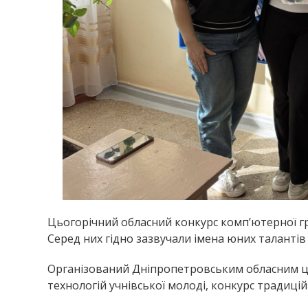
Цьогорічний обласний конкурс комп’ютерної графі
Серед них гідно зазвучали імена юних талантів 
Організований Дніпропетровським обласним це
технологій учнівської молоді, конкурс традиці