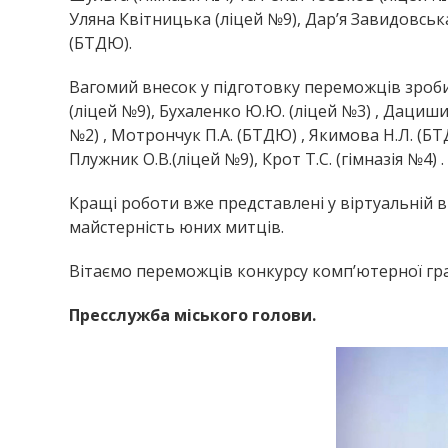
Уляна Квітницька (ліцей №9), Дар’я Завидовська 
(БТДЮ).
Вагомий внесок у підготовку переможців зроби
(ліцей №9), Бухаленко Ю.Ю. (ліцей №3) , Дацишина
№2) , Мотрончук П.А. (БТДЮ) , Якимова Н.Л. (БТД
Плужник О.В.(ліцей №9), Крот Т.С. (гімназія №4) .
Кращі роботи вже представлені у віртуальній в
майстерність юних митців.
Вітаємо переможців конкурсу комп’ютерної графі
Пресслужба міського голови.