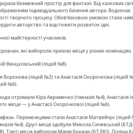
дкрила безмежний простір для фантазії. Від казкових сві
дображенням індивідуального бачення автора. Водночас
ості творчого процесу. Обов’язковою умовою стала ная
рдити авторство та відстежити розвиток ідеї.
чної майстерності учасників.
овчан, які вибороли призові місця у різних номінаціях.
вій Венцковський (ліцей №8).
я Воронова (ліцей №2) та Анастасія Окорочкова (ліцей №
цей №6).
роди отримали Кіра Авраменко (гімназія №4), Анастасія 
тє місце — у Анастасії Окорочкової (ліцей №6).
афіка». Переможцями стали Анастасія Матвейчук (ліцей 
назія №4). Другі місця здобули Микола Сичевський (БТД
8). Треті місця вибороли Марія Бондар (БТДЮ), Поліна К