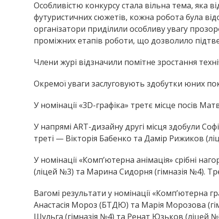
Особливістю конкурсу стала вільна тема, яка ві
футуристичних сюжетів, кожна робота була ві
організатори приділили особливу увагу прозор
проміжних етапів роботи, що дозволило підтве
Члени журі відзначили помітне зростання техні
Окремої уваги заслуговують здобутки юних покр
У номінації «3D-графіка» третє місце посів Мат
У напрямі ART-дизайну другі місця здобули Софі
треті — Вікторія Бабенко та Дамір Рижиков (лі
У номінації «Комп’ютерна анімація» срібні наго
(ліцей №3) та Марина Сидорня (гімназія №4). Тре
Вагомі результати у номінації «Комп’ютерна гр
Анастасія Мороз (БТДЮ) та Марія Морозова (гім
Шульга (гімназія №4) та Ренат Юзьков (ліцей №