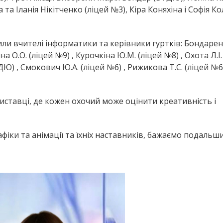
та Іланія Нікітченко (ліцей №3), Кіра Коняхіна і Софія Ко
ли вчителі інформатики та керівники гуртків: Бондарен
 О.О. (ліцей №9) , Курочкіна Ю.М. (ліцей №8) , Охота Л.І.
Ю) , Смокович Ю.А. (ліцей №6) , Рижикова Т.С. (ліцей №6)
иставці, де кожен охочий може оцінити креативність і
ки та анімації та їхніх наставників, бажаємо подальших