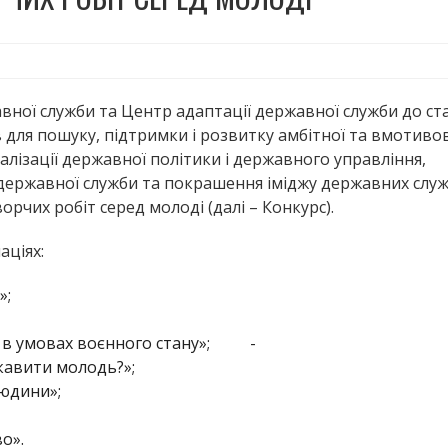
вної служби та Центр адаптації державної служби до ст
для пошуку, підтримки і розвитку амбітної та вмотиво
еалізації державної політики і державного управління,
державної служби та покрашення іміджу державних служ
орчих робіт серед молоді (далі – Конкурс).
аціях:
»;
ти в умовах воєнного стану»; -
кавити молодь?»;
людини»;
о».