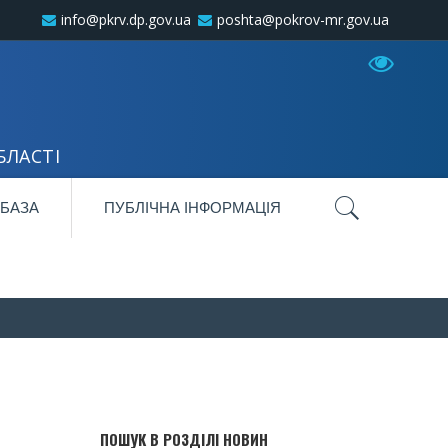
info@pkrv.dp.gov.ua
poshta@pokrov-mr.gov.ua
БЛАСТІ
 БАЗА
ПУБЛІЧНА ІНФОРМАЦІЯ
ПОШУК В РОЗДІЛІ НОВИН