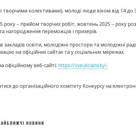
о творчими колективами), молоді люди віком від 14 до 3
5 року – прийом творчих робіт, жовтень 2025 – року роз
 та нагородження переможців і призерів.
 закладів освіти, молодіжні простори та молодіжні рад
рмацію на офіційних сайтах та у соціальних мережах.
а офіційному веб-сайті:
https://vseukrainskyi-
ися до організаційного комітету Конкурсу на електрон
НАЙБЛИЖЧІ НОВИНИ