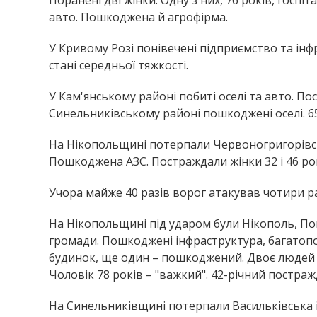
авто. Пошкоджена й агрофірма.
У Кривому Розі понівечені підприємство та інфр
стані середньої тяжкості.
У Кам'янському районі побиті оселі та авто. П
Синельниківському районі пошкоджені оселі. 65-
На Нікопольщині потерпали Червоногригорівсь
Пошкоджена АЗС. Постраждали жінки 32 і 46 ро
Учора майже 40 разів ворог атакував чотири р
На Нікопольщині під ударом були Нікополь, П
громади. Пошкоджені інфраструктура, багатопо
будинок, ще один – пошкоджений. Двоє людей за
Чоловік 78 років – "важкий". 42-річний постраж
На Синельниківщині потерпали Васильківська і