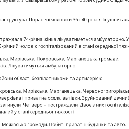
аструктура. Поранені чоловіки 36 і 40 років. Їх ушпитал
остраждала 74-річна жінка лікуватиметься амбулаторно. У
річний чоловік госпіталізований в стані середньої тяжк
ка, Мирівська, Покровська, Марганецька громади.
ків. Лікуватимуться амбулаторно.
айони області безпілотниками та артилерією.
окровська, Мирівська, Марганецька, Червоногригорівсь
верхівка і приватна оселя, автівки. Зруйнований дачни
гинули. Четверо – постраждали. Двоє з них госпіталізо
далий у стані середньої тяжкості.
 Межівська громади. Побиті приватні будинки та авто.