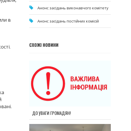
Анонс засідань виконавчого комітету
или в
Анонс засідань постійних комісій
СХОЖІ НОВИНИ
ості.
ка
й
вані.
ДО УВАГИ ГРОМАДЯН!