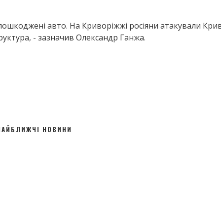
пошкоджені авто. На Криворіжжі росіяни атакували Крив
уктура, - зазначив Олександр Ганжа.
НАЙБЛИЖЧІ НОВИНИ