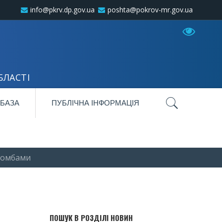
info@pkrv.dp.gov.ua
poshta@pokrov-mr.gov.ua
БЛАСТІ
 БАЗА
ПУБЛІЧНА ІНФОРМАЦІЯ
абомбами
ПОШУК В РОЗДІЛІ НОВИН