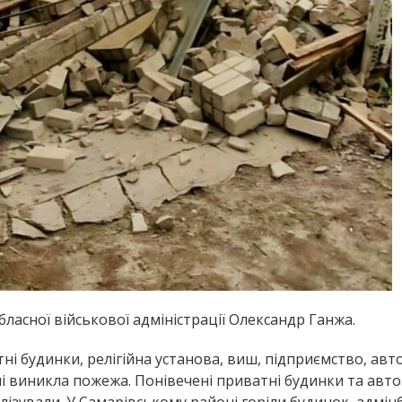
асної військової адміністрації Олександр Ганжа.
ні будинки, релігійна установа, виш, підприємство, авто
 виникла пожежа. Понівечені приватні будинки та авто
талізували. У Самарівському районі горіли будинок, адмін