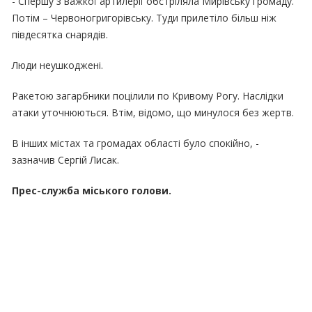
- Спершу з важкої артилерії обстріляла Мирівську громаду.
Потім – Червоногригорівську. Туди прилетіло більш ніж
півдесятка снарядів.
Люди неушкоджені.
Ракетою загарбники поцілили по Кривому Рогу. Наслідки
атаки уточнюються. Втім, відомо, що минулося без жертв.
В інших містах та громадах області було спокійно, -
зазначив Сергій Лисак.
Прес-служба міського голови.