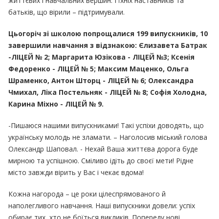
життєвих і навчальних вершин. І їхніх наставників та
батьків, що вірили – підтримували.
Цьогоріч зі школою попрощалися 199 випускників, 10
завершили навчання з відзнакою: Єлизавета Батрак
-ЛІЦЕЙ № 2; Маргарита Юзікова - ЛІЦЕЙ №3; Ксенія
Федоренко - ЛІЦЕЙ № 5; Максим Маценко, Ольга
Шраменко, Антон Шторц - ЛІЦЕЙ № 6; Олександра
Чмихал, Ліка Постельняк - ЛІЦЕЙ № 8; Софія Холодна,
Карина Міхно - ЛІЦЕЙ № 9.
-Пишаюся нашими випускниками! Такі успіхи доводять, що
українську молодь не зламати. – Наголосив міський голова
Олександр Шаповал. - Нехай Ваша життєва дорога буде
мирною та успішною. Сміливо ідіть до своєї мети! Рідне
місто завжди вірить у Вас і чекає вдома!
Кожна нагорода – це роки цілеспрямованого й
наполегливого навчання. Наші випускники довели: успіх
обирає тих, хто не боїться викликів. Попереду нові