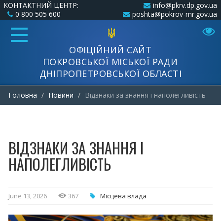
КОНТАКТНИЙ ЦЕНТР:
info@pkrv.dp.gov.ua
0 800 505 600
poshta@pokrov-mr.gov.ua
ОФІЦІЙНИЙ САЙТ
ПОКРОВСЬКОЇ МІСЬКОЇ РАДИ
ДНІПРОПЕТРОВСЬКОЇ ОБЛАСТІ
Головна
Новини
Відзнаки за знання і наполегливість
ВІДЗНАКИ ЗА ЗНАННЯ І
НАПОЛЕГЛИВІСТЬ
June 13, 2026
367
Місцева влада