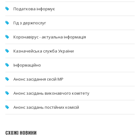
Податкова інформує
Гід з держпослуг
Коронавірус - актуальна інформація
Казначейська служба України
Інформаційно
Анонс засідання сесій МР
Анонс засідань виконавчого комітету
Анонс засідань постійних комісій
СХОЖІ НОВИНИ