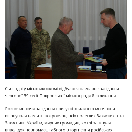
Сьогодні у міськвиконкомі відбулося пленарне засідання
чергової 59 сесії Покровської міської ради 8 скликання.
Розпочинаючи засідання присутні хвилиною мовчання
вшанували пам'ять покровчан, всіх полеглих Захисників та
Захисниць України, мирних громадян, котрі загинули
внаслідок повномасштабного вторгнення російських