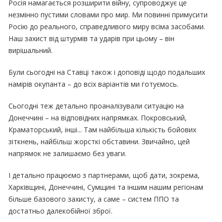
Росія намагається розширити війну, супроводжує це
незмінно пустими словами про мир. Ми повинні примусити
Росію до реального, справедливого миру всіма засобами.
Наш захист від штурмів та ударів при цьому – він
вирішальний.
Були сьогодні на Ставці також і доповіді щодо подальших
намірів окупанта – до всіх варіантів ми готуємось.
Сьогодні теж детально проаналізували ситуацію на
Донеччині – на відповідних напрямках. Покровський,
Краматорський, інші... Там найбільша кількість бойових
зіткнень, найбільш жорсткі обставини. Звичайно, цей
напрямок не залишаємо без уваги.
І детально працюємо з партнерами, щоб дати, зокрема,
Харківщині, Донеччині, Сумщині та іншим нашим регіонам
більше базового захисту, а саме – систем ППО та
достатньо далекобійної зброї.