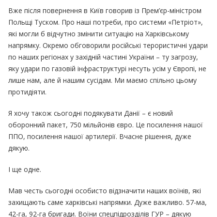
Вже після повернення в Київ говорив із Прем’єр-міністром
Польщі Туском. Про наші потреби, про системи «Петріот»,
які могли б відчутно змінити ситуацію на Харківському
напрямку. Окремо обговорили російські терористичні удари
по наших регіонах у західній частині України – ту загрозу,
яку удари по газовій інфраструктурі несуть усім у Європі, не
лише нам, але й нашим сусідам. Ми маємо спільно цьому
протидіяти.
Я хочу також сьогодні подякувати Данії – є новий
оборонний пакет, 750 мільйонів євро. Це посилення нашої
ППО, посилення нашої артилерії. Вчасне рішення, дуже
дякую.
І ще одне.
Мав честь сьогодні особисто відзначити наших воїнів, які
захищають саме харківські напрямки. Дуже важливо. 57-ма,
42-га, 92-га бригади. Воїни спецпідрозділів ГУР – дякую