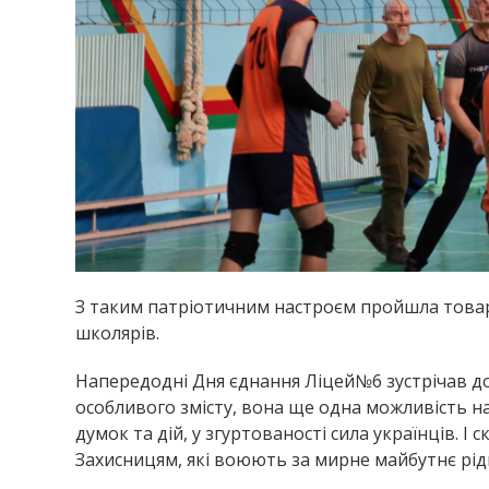
З таким патріотичним настроєм пройшла товар
школярів.
Напередодні Дня єднання Ліцей№6 зустрічав до
особливого змісту, вона ще одна можливість на
думок та дій, у згуртованості сила українців. І
Захисницям, які воюють за мирне майбутнє рідн