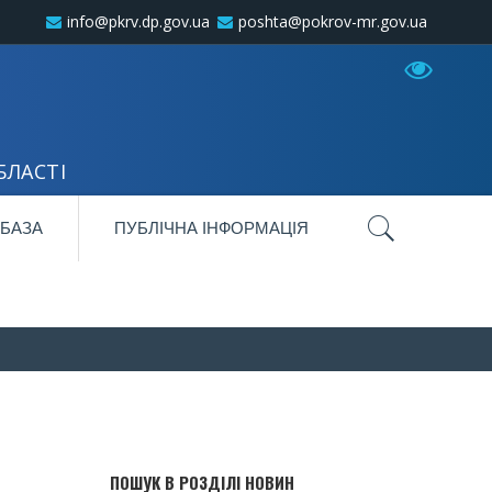
info@pkrv.dp.gov.ua
poshta@pokrov-mr.gov.ua
БЛАСТІ
 БАЗА
ПУБЛІЧНА ІНФОРМАЦІЯ
ПОШУК В РОЗДІЛІ НОВИН