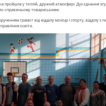
ка пройшла у теплій, дружній атмосфері. Дух єднання зг
и по-справжньому товариськими.
ученням грамот від відділу молоді і спорту, відділу з 
правління освіти.