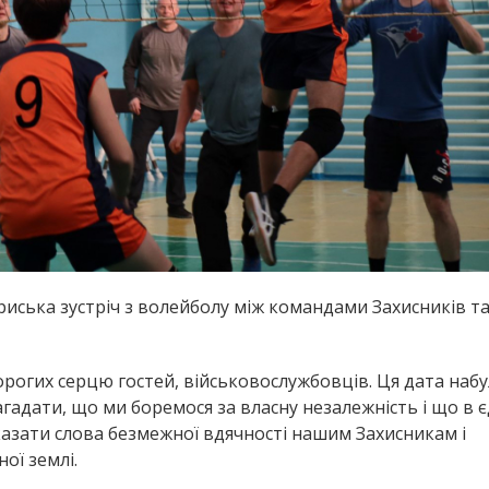
иська зустріч з волейболу між командами Захисників т
рогих серцю гостей, військовослужбовців. Ця дата набу
гадати, що ми боремося за власну незалежність і що в є
 сказати слова безмежної вдячності нашим Захисникам і
ої землі.