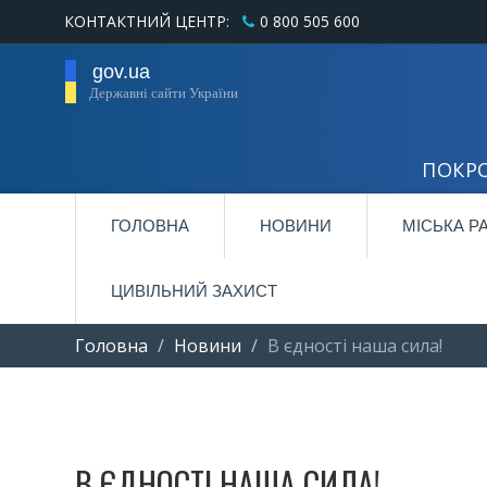
КОНТАКТНИЙ ЦЕНТР:
0 800 505 600
gov.ua
Державні сайти України
ПОКРО
ГОЛОВНА
НОВИНИ
МІСЬКА Р
ЦИВІЛЬНИЙ ЗАХИСТ
Головна
Новини
В єдності наша сила!
В ЄДНОСТІ НАША СИЛА!