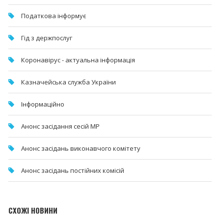
Податкова інформує
Гід з держпослуг
Коронавірус - актуальна інформація
Казначейська служба України
Інформаційно
Анонс засідання сесій МР
Анонс засідань виконавчого комітету
Анонс засідань постійних комісій
СХОЖІ НОВИНИ