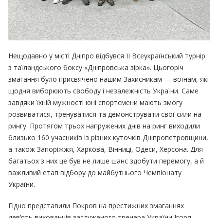
Нещодавно у місті Дніпро відбувся ІІ Всеукраїнський турнір
з таїландського боксу «Дніпровська зірка». Цьогоріч
змагання було присвячено нашим Захисникам — воїнам, які
щодня виборюють свободу і незалежність України. Саме
завдяки їхній мужності юні спортсмени мають змогу
розвиватися, тренуватися та демонструвати свої сили на
рингу. Протягом трьох напружених днів на ринг виходили
близько 160 учасників із різних куточків Дніпропетровщини,
а також Запоріжжя, Харкова, Вінниці, Одеси, Херсона. Для
багатьох з них це був не лише шанс здобути перемогу, а й
важливий етап відбору до майбутнього Чемпіонату
України.
Гідно представили Покров на престижних змаганнях
дев’ять вихованців заслуженого тренера України Ігоря