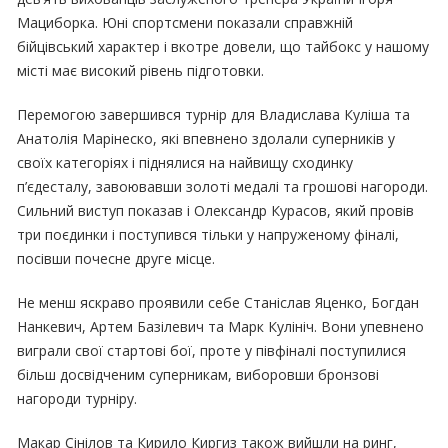
Мациборка. Юні спортсмени показали справжній
бійцівський характер і вкотре довели, що тайбокс у нашому
місті має високий рівень підготовки.
Перемогою завершився турнір для Владислава Куліша та
Анатолія Марінеско, які впевнено здолали суперників у
своїх категоріях і піднялися на найвищу сходинку
п’єдесталу, завоювавши золоті медалі та грошові нагороди.
Сильний виступ показав і Олександр Курасов, який провів
три поєдинки і поступився тільки у напруженому фіналі,
посівши почесне друге місце.
Не менш яскраво проявили себе Станіслав Яценко, Богдан
Нанкевич, Артем Базілевич та Марк Кулініч. Вони упевнено
виграли свої стартові бої, проте у півфіналі поступилися
більш досвідченим суперникам, виборовши бронзові
нагороди турніру.
Макар Сінілов та Кирило Киргиз також вийшли на ринг,