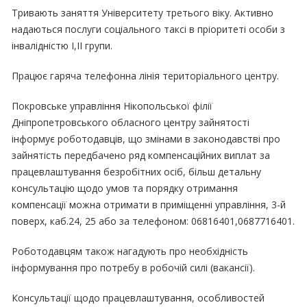
Тривають заняття Університету третього віку. Активно
надаються послуги соціального таксі в пріоритеті особи з
інвалідністю І,ІІ групи.
Працює гаряча телефонна лінія територіального центру.
Покровське управління Нікопольської філії
Дніпропетровського обласного центру зайнятості
інформує роботодавців, що змінами в законодавстві про
зайнятість передбачено ряд компенсаційних виплат за
працевлаштування безробітних осіб, більш детальну
консультацію щодо умов та порядку отримання
компенсації можна отримати в приміщенні управління, 3-й
поверх, каб.24, 25 або за телефоном: 06816401,0687716401.
Роботодавцям також нагадують про необхідність
інформування про потребу в робочій силі (вакансії).
Консультації щодо працевлаштування, особливостей