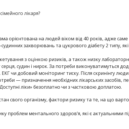
сімейного лікаря?
ама орієнтована на людей віком від 40 років, адже саме
-судинних захворювань та цукрового діабету 2 типу, які
кетування з оцінкою ризиків, а також низку лаборатор
серця, судин і нирок. За потреби виконуватимуться дод
ЕКГ чи добовий моніторинг тиску. Після скринінгу люди
отреби — призначення необхідних лікарських засобів, п
Доступні ліки» безоплатно чи з частковою доплатою.
стан свого організму, фактори ризику та те, на що варто
ку проблем ментального здоровʼя, які є актуальними пі