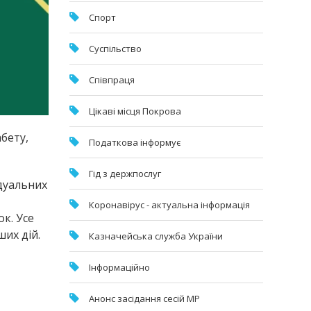
Спорт
Суспільство
Співпраця
Цікаві місця Покрова
бету,
Податкова інформує
Гід з держпослуг
ідуальних
Коронавірус - актуальна інформація
к. Усе
их дій.
Казначейська служба України
Інформаційно
Анонс засідання сесій МР