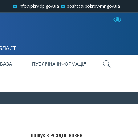
info@pkrv.dp.gov.ua
poshta@pokrov-mr.gov.ua
БЛАСТІ
 БАЗА
ПУБЛІЧНА ІНФОРМАЦІЯ
ПОШУК В РОЗДІЛІ НОВИН