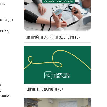
ень
х та до
зит у
ЯК ПРОЙТИ СКРИНІНГ ЗДОРОВ’Я 40+
о
СКРИНІНГ ЗДОРОВʼЯ 40+
е
внішої