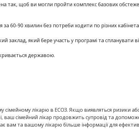
рена так, щоб ви могли пройти комплекс базових обстеж
 за 60-90 хвилин без потреби ходити по різних кабінета
ий заклад, який бере участь у програмі та спланувати ві
окривається державою.
му сімейному лікарю в ЕСОЗ. Якщо виявляться ризики аб
і, ваш сімейний лікар продовжить супровід та допомож
ає вам та вашому лікарю більше інформації для ефекти