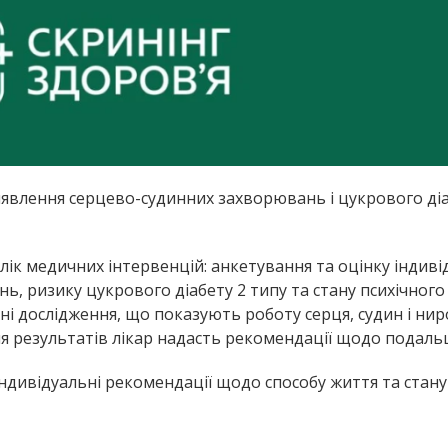
явлення серцево-судинних захворювань і цукрового діа
лік медичних інтервенцій: анкетування та оцінку індив
, ризику цукрового діабету 2 типу та стану психічного
ні дослідження, що показують роботу серця, судин і ниро
я результатів лікар надасть рекомендації щодо подальш
ндивідуальні рекомендації щодо способу життя та стану