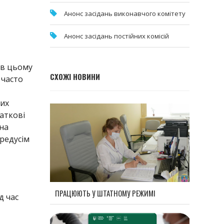
Анонс засідань виконавчого комітету
Анонс засідань постійних комісій
 в цьому
СХОЖІ НОВИНИ
 часто
них
аткові
на
ередусім
ПРАЦЮЮТЬ У ШТАТНОМУ РЕЖИМІ
д час