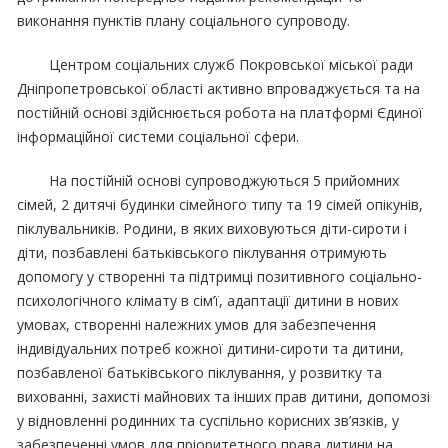
виконання пунктів плану соціального супроводу.
Центром соціальних служб Покровської міської ради
Дніпропетровської області активно впроваджується та на
постійній основі здійснюється робота на платформі Єдиної
інформаційної системи соціальної сфери.
На постійній основі супроводжуються 5 прийомних
сімей, 2 дитячі будинки сімейного типу та 19 сімей опікунів,
піклувальників. Родини, в яких виховуються діти-сироти і
діти, позбавлені батьківського піклування отримують
допомогу у створенні та підтримці позитивного соціально-
психологічного клімату в сім’ї, адаптації дитини в нових
умовах, створенні належних умов для забезпечення
індивідуальних потреб кожної дитини-сироти та дитини,
позбавленої батьківського піклування, у розвитку та
вихованні, захисті майнових та інших прав дитини, допомозі
у відновленні родинних та суспільно корисних зв’язків, у
забезпеченні умов для пріоритетного права дитини на