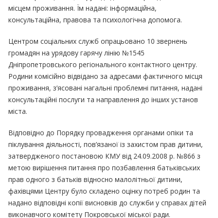
місцем проживання. Їм надані: інформаційна,
консультаційна, правова та психологічна допомога.
Центром соціальних служб опрацьовано 10 звернень
громадян на урядову гарячу лінію №1545
Дніпропетровського регіонального контактного центру.
Родини комісійно відвідано за адресами фактичного місця
проживання, з’ясовані нагальні проблемні питання, надані
консультаційні послуги та направлення до інших установ
міста.
Відповідно до Порядку провадження органами опіки та
піклування діяльності, пов’язаної із захистом прав дитини,
затвердженого постановою КМУ від 24.09.2008 р. №866 з
метою вирішення питання про позбавлення батьківських
прав одного з батьків відносно малолітньої дитини,
фахівцями Центру було складено оцінку потреб родин та
надано відповідні копії висновків до служби у справах дітей
виконавчого комітету Покровської міської ради.