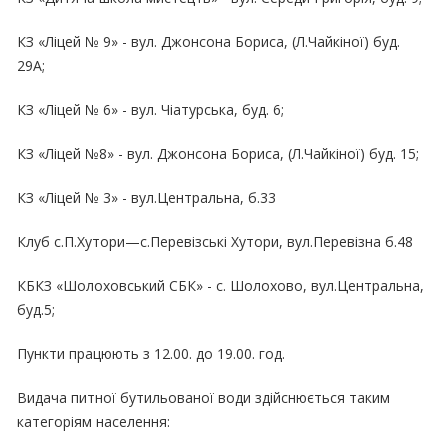
КЗ «Ліцей № 9» - вул. Джонсона Бориса, (Л.Чайкіної) буд.
29А;
КЗ «Ліцей № 6» - вул. Чіатурська, буд. 6;
КЗ «Ліцей №8» - вул. Джонсона Бориса, (Л.Чайкіної) буд. 15;
КЗ «Ліцей № 3» - вул.Центральна, б.33
Клуб с.П.Хутори—с.Перевізські Хутори, вул.Перевізна б.48
КБКЗ «Шолоховський СБК» - с. Шолохово, вул.Центральна,
буд.5;
Пункти працюють з 12.00. до 19.00. год.
Видача питної бутильованої води здійснюється таким
категоріям населення: