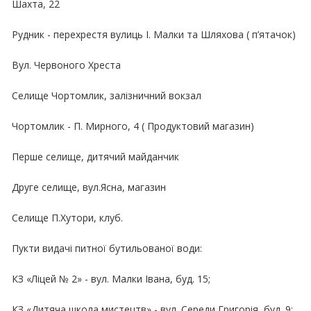
Шахта, 22
Рудник - перехрестя вулиць І. Малки та Шляхова ( п’ятачок)
Вул. Червоного Хреста
Селище Чортомлик, залізничний вокзал
Чортомлик - П. Мирного, 4 ( Продуктовий магазин)
Перше селище, дитячий майданчик
Друге селище, вул.Ясна, магазин
Селище П.Хутори, клуб.
Пукти видачі питної бутильованої води:
КЗ «Ліцей № 2» - вул. Малки Івана, буд. 15;
КЗ «Дитяча школа мистецтв» - вул. Середи Григорія, буд. 9;