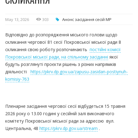
May 13, 2026
303
Анонс засідання сесій МР
Відповідно до розпорядження міського голови щодо
скликання чергової 81 сесії Покровської міської ради 8
скликання свою роботу розпочинають
постійні комісії
Покровської міської ради, на спільному засіданні
якої
будуть розглянуті проєкти рішень з різних напрямків
діяльності
https://pkrv.dp.gov.ua/zapusu-zasidan-postiynuh-
komisiy-763
Пленарне засідання чергової сесії відбудеться 15 травня
2026 року о 13.00 годині у сесійній залі виконавчого
комітету Покровської міської ради за адресою вул.
Центральна, 48
https://pkrv.dp.gov.ua/stream
.