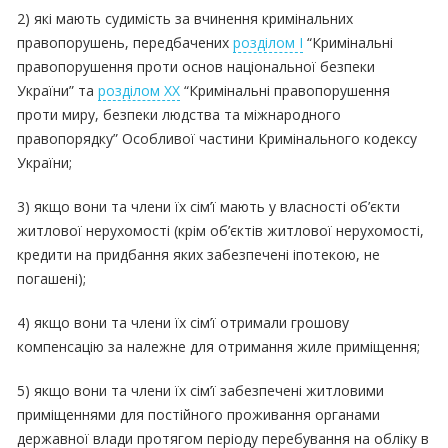
2) які мають судимість за вчинення кримінальних
правопорушень, передбачених
розділом I
“Кримінальні
правопорушення проти основ національної безпеки
України” та
розділом XX
“Кримінальні правопорушення
проти миру, безпеки людства та міжнародного
правопорядку” Особливої частини Кримінального кодексу
України;
3) якщо вони та члени їх сім’ї мають у власності об’єкти
житлової нерухомості (крім об’єктів житлової нерухомості,
кредити на придбання яких забезпечені іпотекою, не
погашені);
4) якщо вони та члени їх сім’ї отримали грошову
компенсацію за належне для отримання жиле приміщення;
5) якщо вони та члени їх сім’ї забезпечені житловими
приміщеннями для постійного проживання органами
державної влади протягом періоду перебування на обліку в