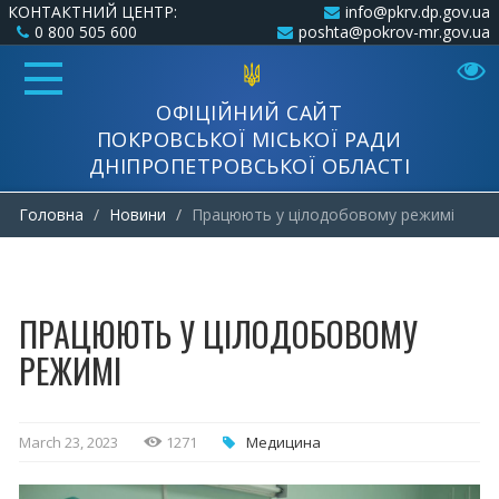
КОНТАКТНИЙ ЦЕНТР:
info@pkrv.dp.gov.ua
0 800 505 600
poshta@pokrov-mr.gov.ua
ОФІЦІЙНИЙ САЙТ
ПОКРОВСЬКОЇ МІСЬКОЇ РАДИ
ДНІПРОПЕТРОВСЬКОЇ ОБЛАСТІ
Головна
Новини
Працюють у цілодобовому режимі
ПРАЦЮЮТЬ У ЦІЛОДОБОВОМУ
РЕЖИМІ
March 23, 2023
1271
Медицина