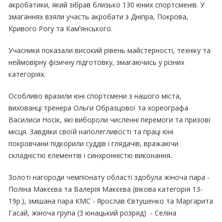
акробатики, який зібрав близько 130 юних спортсменів. У
змаганнях взяли участь акробати з Дніпра, Покрова,
Кривого Рогу та Камʼянського.
Учасники показали високий рівень майстерності, техніку та
неймовірну фізичну підготовку, змагаючись у різних
категоріях.
Особливо вразили юні спортсмени з нашого міста,
вихованці тренера Ольги Образцової та хореографа
Василиси Носік, які вибороли численні перемоги та призові
місця. Завдяки своїй наполегливості та праці юні
покровчани підкорили суддів і глядачів, вражаючи
складністю елементів і синхронністю виконання.
Золоті нагороди чемпіонату області здобула жіноча пара -
Поліна Макєєва та Валерія Макєєва (вікова категорія 13-
19р.), змішана пара КМС - Ярослав Євтушенко та Маргарита
Гасай, жіноча група (3 юнацький розряд) - Селіна