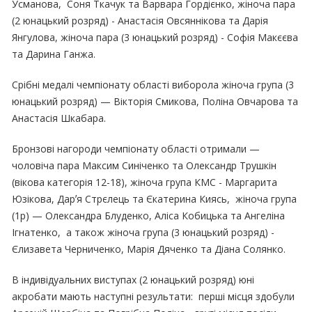
Усманова, Соня Ткачук та Варвара Гордієнко, жіноча пара
(2 юнацький розряд) - Анастасія Овсяннікова та Дарія
Янгулова, жіноча пара (3 юнацький розряд) - Софія Макєєва
та Дарина Ганжа.
Срібні медалі чемпіонату області виборола жіноча група (3
юнацький розряд) — Вікторія Смикова, Поліна Овчарова та
Анастасія Шкабара.
Бронзові нагороди чемпіонату області отримали —
чоловіча пара Максим Синіченко та Олександр Трушкін
(вікова категорія 12-18), жіноча група КМС - Маргарита
Юзікова, Дарʼя Стрєлець та Єкатерина Киясь, жіноча група
(1р) — Олександра Блуденко, Аліса Кобицька та Ангеліна
Ігнатенко, а також жіноча група (3 юнацький розряд) -
Єлизавета Черниченко, Марія Дяченко та Діана Солянко.
В індивідуальних виступах (2 юнацький розряд) юні
акробати мають наступні результати: перші місця здобули