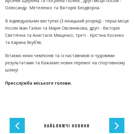
Арсеній Щербіна та Погрібна Поліна , другі місця посіли -
Олександр Метеленко та Вікторія Бездворна.
В індивідуальних виступах (3 юнацький розряд) - перші місця
посіли Іван Галкін та Марія Овсяннікова, другі - Вікторія
Светлічна та Анастасія Мищенко, треті - Крістіна Косенко
та Карина Якубʼяк.
Вітаємо юних чемпіонів та їх наставників із чудовими
результатами та бажаємо нових перемог на спортивному
шляху!
Пресслужба міського голови.
НАЙБЛИЖЧІ НОВИНИ