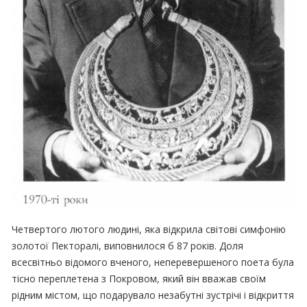
Четвертого лютого людині, яка відкрила світові симфонію
золотої Пекторалі, виповнилося б 87 років. Доля
всесвітньо відомого вченого, неперевершеного поета була
тісно переплетена з Покровом, який він вважав своїм
рідним містом, що подарувало незабутні зустрічі і відкриття