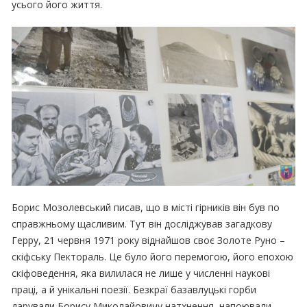
усього його життя.
Борис Мозолевський писав, що в місті гірників він був по
справжньому щасливим. Тут він досліджував загадкову
Герру, 21 червня 1971 року віднайшов своє Золоте Руно –
скіфську Пектораль. Це було його перемогою, його епохою
скіфоведення, яка вилилася не лише у численні наукові
праці, а й унікальні поезії. Безкраї базавлуцькі горби
дарували Борису Миколайовичу натхнення, напоювали