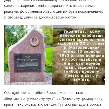
силою нескорених степів, відкриваючись віршованими
рядками. До останнього свого дня він був з покровчанами,
зі своїми друзями і з дорогим серцю містом.
Сьогодні поетичні збірки Бориса Мозолевського
зберігаються у міському музеї, де Почесному громадянину
присвячено окрему експозицію. Тут спогади друзів Бориса