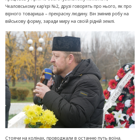
Чкаловському кар’єрі №2, друзі говорять про нього, як про
вірного товариша – прекрасну людину. Він змінив робу на
військову форму, заради миру на своїй рідній землі.
Стоячи на колінах, проводжали в останню путь воїна.