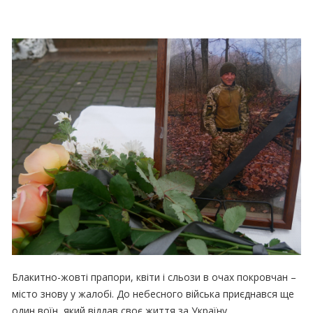
Блакитно-жовті прапори, квіти і сльози в очах покровчан –
місто знову у жалобі. До небесного війська приєднався ще
один воїн, який віддав своє життя за Україну.