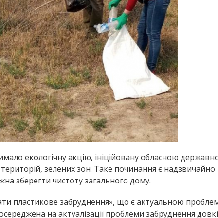
тримало екологічну акцію, ініційовану обласною державн
 територій, зелених зон. Таке починання є надзвичайно
на зберегти чистоту загального дому.
лати пластикове забруднення», що є актуальною пробл
осереджена на актуалізації проблеми забруднення довк