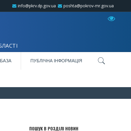
info@pkrv.dp.gov.ua
poshta@pokrov-mr.gov.ua
БЛАСТІ
 БАЗА
ПУБЛІЧНА ІНФОРМАЦІЯ
ПОШУК В РОЗДІЛІ НОВИН