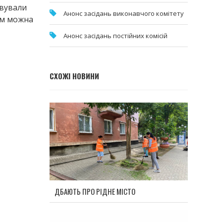
овували
Анонс засідань виконавчого комітету
зом можна
Анонс засідань постійних комісій
СХОЖІ НОВИНИ
ДБАЮТЬ ПРО РІДНЕ МІСТО