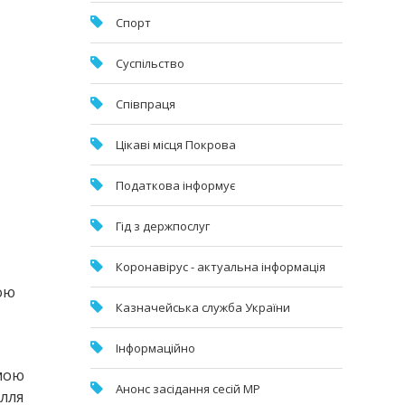
Спорт
Суспільство
Співпраця
Цікаві місця Покрова
Податкова інформує
Гід з держпослуг
Коронавірус - актуальна інформація
ою
Казначейська служба України
Інформаційно
емою
Анонс засідання сесій МР
ілля