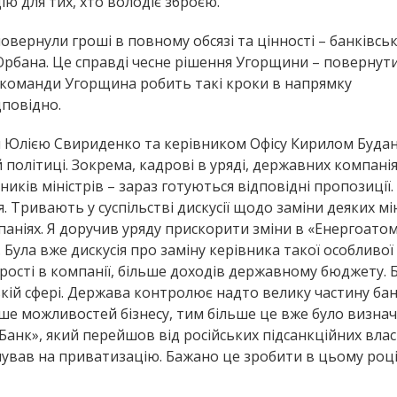
ію для тих, хто володіє зброєю.
овернули гроші в повному обсязі та цінності – банківсь
в Орбана. Це справді чесне рішення Угорщини – поверну
 команди Угорщина робить такі кроки в напрямку
дповідно.
ни Юлією Свириденко та керівником Офісу Кирилом Буд
 політиці. Зокрема, кадрові в уряді, державних компанія
иків міністрів – зараз готуються відповідні пропозиції.
. Тривають у суспільстві дискусії щодо заміни деяких мін
аніях. Я доручив уряду прискорити зміни в «Енергоатом
Була вже дискусія про заміну керівника такої особливої
зорості в компанії, більше доходів державному бюджету. 
кій сфері. Держава контролює надто велику частину бан
ьше можливостей бізнесу, тим більше це вже було визнач
Банк», який перейшов від російських підсанкційних влас
ував на приватизацію. Бажано це зробити в цьому році.