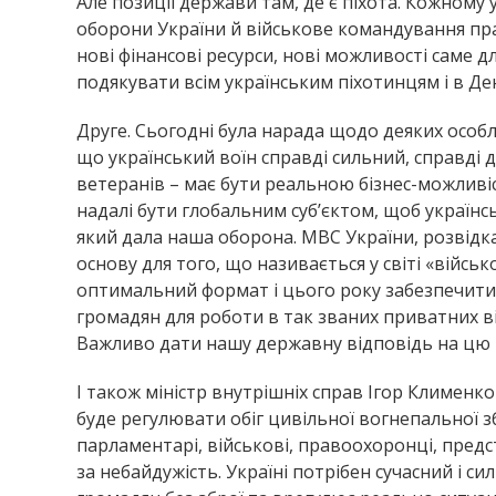
Але позиції держави там, де є піхота. Кожному 
оборони України й військове командування пр
нові фінансові ресурси, нові можливості саме для
подякувати всім українським піхотинцям і в Ден
Друге. Сьогодні була нарада щодо деяких особл
що український воїн справді сильний, справді д
ветеранів – має бути реальною бізнес-можлив
надалі бути глобальним суб’єктом, щоб українс
який дала наша оборона. МВС України, розвідка
основу для того, що називається у світі «війс
оптимальний формат і цього року забезпечити 
громадян для роботи в так званих приватних ві
Важливо дати нашу державну відповідь на цю н
І також міністр внутрішніх справ Ігор Клименк
буде регулювати обіг цивільної вогнепальної зб
парламентарі, військові, правоохоронці, предс
за небайдужість. Україні потрібен сучасний і с