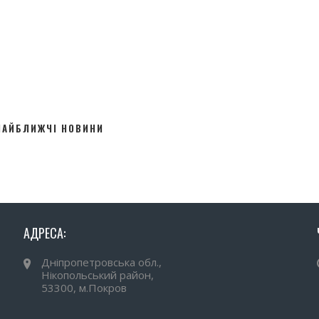
НАЙБЛИЖЧІ НОВИНИ
АДРЕСА:
Дніпропетровська обл.,
Нікопольський район,
53300, м.Покров