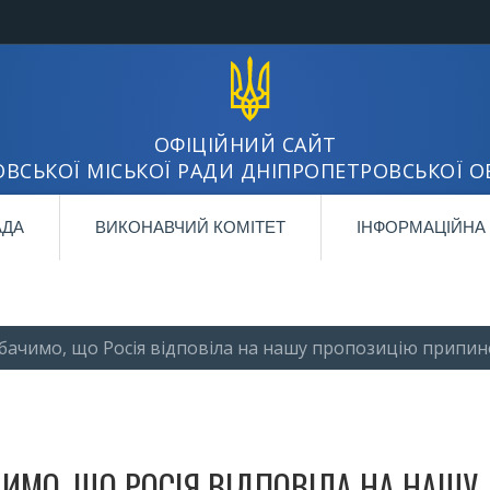
ОФІЦІЙНИЙ САЙТ
ВСЬКОЇ МІСЬКОЇ РАДИ ДНІПРОПЕТРОВСЬКОЇ О
АДА
ВИКОНАВЧИЙ КОМІТЕТ
ІНФОРМАЦІЙНА
ачимо, що Росія відповіла на нашу пропозицію припин
МО, ЩО РОСІЯ ВІДПОВІЛА НА НАШУ