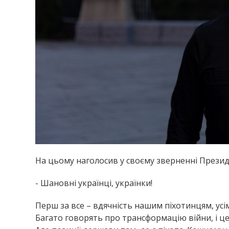
На цьому наголосив у своєму зверненні Прези
- Шановні українці, українки!
Перш за все – вдячність нашим піхотинцям, усім, 
Багато говорять про трансформацію війни, і ц