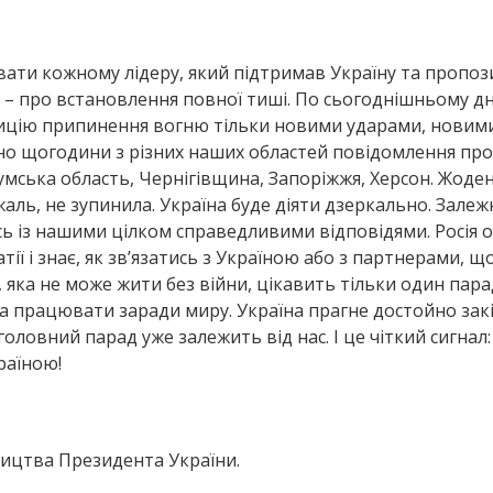
увати кожному лідеру, який підтримав Україну та пропо
ї, – про встановлення повної тиші. По сьогоднішньому д
зицію припинення вогню тільки новими ударами, новим
но щогодини з різних наших областей повідомлення про
ська область, Чернігівщина, Запоріжжя, Херсон. Жоден 
жаль, не зупинила. Україна буде діяти дзеркально. Залеж
ись із нашими цілком справедливими відповідями. Росія
ії і знає, як зв’язатись з Україною або з партнерами, щ
, яка не може жити без війни, цікавить тільки один парад
ова працювати заради миру. Україна прагне достойно зак
 головний парад уже залежить від нас. І це чіткий сигнал
раїною!
ництва Президента України.