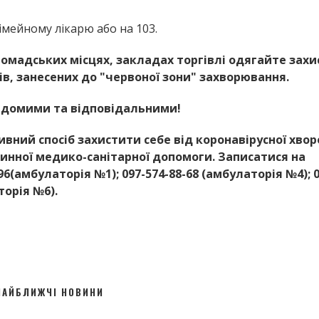
мейному лікарю або на 103.
омадських місцях, закладах торгівлі одягайте захи
ів, занесених до "червоної зони" захворювання.
відомими та відповідальними!
вний спосіб захистити себе від коронавірусної хвор
инної медико-санітарної допомоги. Записатися на
(амбулаторія №1); 097-574-88-68 (амбулаторія №4); 0
торія №6).
НАЙБЛИЖЧІ НОВИНИ