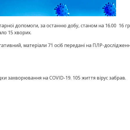
арної допомоги, за останню добу, станом на 16.00 16 г
ло 15 хворих.
гативний, матеріали 71 осіб передані на ПЛР-досліджен
дки захворювання на COVID-19. 105 життя вірус забрав.