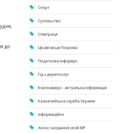
Спорт
Суспільство
рудня,
Співпраця
ня до
Цікаві місця Покрова
Податкова інформує
Гід з держпослуг
Коронавірус - актуальна інформація
Казначейська служба України
Інформаційно
Анонс засідання сесій МР