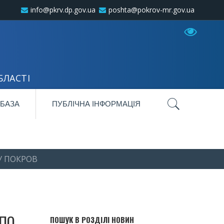
info@pkrv.dp.gov.ua
poshta@pokrov-mr.gov.ua
БЛАСТІ
 БАЗА
ПУБЛІЧНА ІНФОРМАЦІЯ
У ПОКРОВ
 ПО
ПОШУК В РОЗДІЛІ НОВИН