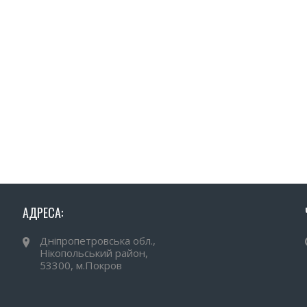
АДРЕСА:
Дніпропетровська обл.,
Нікопольський район,
53300, м.Покров