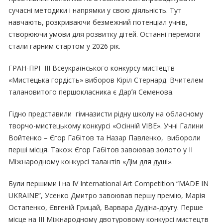
сучасні методики і напрямки у свою діяльність. Тут
навчають, розкриваючи безмежний потенціал учнів,
створюючи умови для розвитку дітей. Останні перемоги
стали гарним стартом у 2026 рік.
ГРАН-ПРІ ІІІ Всеукраїнського конкурсу мистецтв
«Мистецька гордість» виборов Кіріл Стернард. Вчителем
талановитого першокласника є Дарʼя Семенова.
Гідно представили гімназисти рідну школу на обласному
творчо-мистецькому конкурсі «Осінній VIBE». Учні Галини
Войтенко – Єгор Габітов та Назар Павленко, вибороли
перші місця. Також Єгор Габітов завоював золото у ІІ
Міжнародному конкурсі талантів «Дім для душі».
Були першими і на IV International Art Competition “MADE IN
UKRAINE”, Усенко Дмитро завоював першу премію, Марія
Остапенко, Євгеній Грицай, Варвара Дудіна-другу. Перше
місце на ІІІ Міжнародному двотуровому конкурсі мистецтв