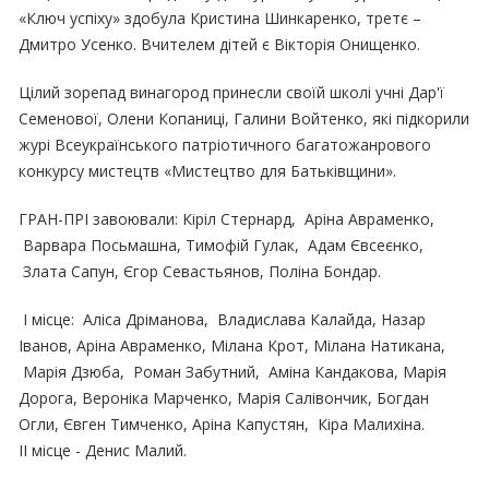
«Ключ успіху» здобула Кристина Шинкаренко, третє –
Дмитро Усенко. Вчителем дітей є Вікторія Онищенко.
Цілий зорепад винагород принесли своїй школі учні Дар'ї
Семенової, Олени Копаниці, Галини Войтенко, які підкорили
журі Всеукраїнського патріотичного багатожанрового
конкурсу мистецтв «Мистецтво для Батьківщини».
ГРАН-ПРІ завоювали: Кіріл Стернард, Аріна Авраменко,
Варвара Посьмашна, Тимофій Гулак, Адам Євсеєнко,
Злата Сапун, Єгор Севастьянов, Поліна Бондар.
І місце: Аліса Дріманова, Владислава Калайда, Назар
Іванов, Аріна Авраменко, Мілана Крот, Мілана Натикана,
Марія Дзюба, Роман Забутний, Аміна Кандакова, Марія
Дорога, Вероніка Марченко, Марія Салівончик, Богдан
Огли, Євген Тимченко, Аріна Капустян, Кіра Малихіна.
ІІ місце - Денис Малий.