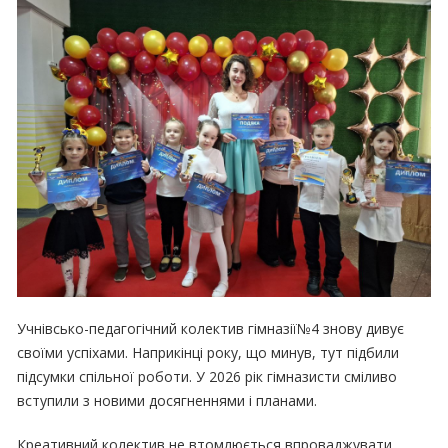
Учнівсько-педагогічний колектив гімназії№4 знову дивує
своїми успіхами. Наприкінці року, що минув, тут підбили
підсумки спільної роботи. У 2026 рік гімназисти сміливо
вступили з новими досягненнями і планами.
Креативний колектив не втомлюється впроваджувати