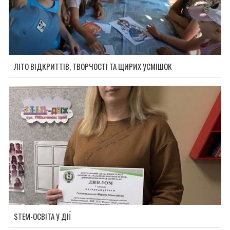
ЛІТО ВІДКРИТТІВ, ТВОРЧОСТІ ТА ЩИРИХ УСМІШОК
STEM-ОСВІТА У ДІЇ