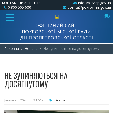
КОНТАКТНИЙ ЦЕНТР:
info@pkrv.dp.gov.ua
0 800 505 600
poshta@pokrov-mr.gov.ua
ОФІЦІЙНИЙ САЙТ
ПОКРОВСЬКОЇ МІСЬКОЇ РАДИ
ДНІПРОПЕТРОВСЬКОЇ ОБЛАСТІ
Головна
Новини
Не зупиняються на досягнутому
НЕ ЗУПИНЯЮТЬСЯ НА
ДОСЯГНУТОМУ
January 5, 2026
512
Освіта