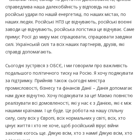
справедлива наша далекобійність у відповідь на всі
російські удари по нашій енергетиці, по наших містах, по
наших людях. Російські НПЗ це відчувають, російські воєнні
заводи це відчувають, російська логістика це відчуває. Саме
примус Росії до миру має спрацювати, спрацювати завдяки
силі. Українській силі та всіх наших партнерів, друзів, які
справді допомагають.
Сьогодні зустрівся з ОБСЄ, і ми говорили про важливість
подальшого політичного тиску на Росію. Я хочу подякувати
за підтримку. Прийняв також сьогодні міністра
промисловості, бізнесу та фінансів Данії – Данія допомагає
нам дуже відчутно. Хочу подякувати за це! Маємо повністю
реалізувати всі домовленості, які у нас є з Данією, які є між
нашими країнами. І це буде. Це робота на нашу спільну
силу, силу всіх у Європі, всіх нормальних у світі, всіх, хто
цінує життя і хто не хоче, щоб російський вірус війни
захопив когось ще. Дякую всім, хто з нами! Дякую всім, хто