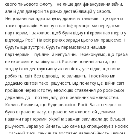
свого тіньового флоту, і не лише для фінансування війни,
але й для диверсій та різних дестабілізацій у Європі.
Нещодавні випадки запуску дронів із танкерів – це один із
таких прикладів. Наявну в нас інформацію ми передаємо
партнерам, і важливо, щоб були відчутні кроки партнерів у
відповідь Росії. На всіх рівнях заради цього ми працюємо, і
будуть іще зустрічі, будуть перемовини з нашими
партнерами – публічні й непублічні. Переконуємо, що треба
не економити на рішучості. Росіяни повинні знати, що
жодну їхню деструктивну активність, усе підле, що вони
роблять, світ без відповіді не залишить. І постійно ми
додаємо світові такої рішучості. Від початку цієї війни світ
пройшов через істотну еволюцію ставлення до російської
держави, до її потенціалу, до її реальних можливостей.
Колись боялися, що буде реакцією Росії. Багато через це
було втрачено часу, втрачено можливостей деякими
нашими партнерами. Україна завжди закликала до більшої
рішучості. Зараз усі бачать, що саме це спрацьовує з Росією
– сильний тиск, санкції та достатня далекобійність, цілком