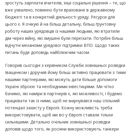
зростуть зарплати вчителів, інші соціальні рішення – те, що
вже ухвалено, повинно бути враховане в державному
бюджеті та в конкретній діяльності уряду. Ресурси для
цього є. Я очікую й на більш детальну, більш ґрунтовну
роботу наших урядовців із нашими людьми, які втратили
дім через війну, які змушені були переїхати. Потрібні більш
відчутні механізми урядової підтримки ВПО. Щодо таких
питань буде доповідь найближчим часом.
Говорив сьогодні з керівником Служби зовнішньої розвідки
Іващенком і доручив йому більш активно працювати з тими
нашими партнерами, які можуть дати більше допомоги
Україні зброєю та необхідними інвестиціями. Ми чітко
бачимо, які наміри в партнерів є, які можливості, і будемо
працювати так із ними, щоб не марнувався наш спільний
потенціал захисту у Європі. Кожну можливість треба
використовувати, щоб ми всі у Європі ставали тільки
сильнішими. Детально очільник зовнішньої розвідки
доповів щодо того, як росіяни використовують танкери