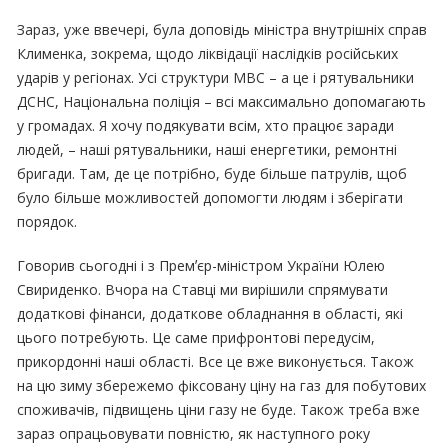
Зараз, уже ввечері, була доповідь міністра внутрішніх справ
Клименка, зокрема, щодо ліквідації наслідків російських
ударів у регіонах. Усі структури МВС – а це і рятувальники
ДСНС, Національна поліція – всі максимально допомагають
у громадах. Я хочу подякувати всім, хто працює заради
людей, – наші рятувальники, наші енергетики, ремонтні
бригади. Там, де це потрібно, буде більше патрулів, щоб
було більше можливостей допомогти людям і зберігати
порядок.
Говорив сьогодні і з Премʼєр-міністром України Юлею
Свириденко. Вчора на Ставці ми вирішили спрямувати
додаткові фінанси, додаткове обладнання в області, які
цього потребують. Це саме прифронтові передусім,
прикордонні наші області. Все це вже виконується. Також
на цю зиму збережемо фіксовану ціну на газ для побутових
споживачів, підвищень ціни газу не буде. Також треба вже
зараз опрацьовувати повністю, як наступного року