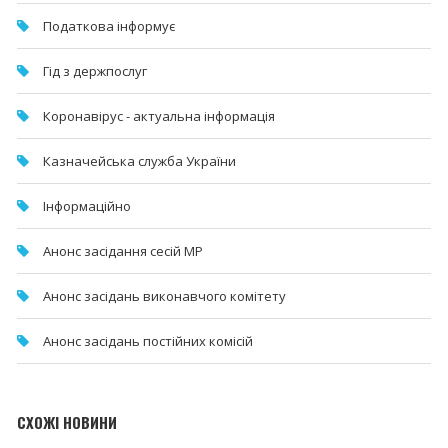
Податкова інформує
Гід з держпослуг
Коронавірус - актуальна інформація
Казначейська служба України
Інформаційно
Анонс засідання сесій МР
Анонс засідань виконавчого комітету
Анонс засідань постійних комісій
СХОЖІ НОВИНИ