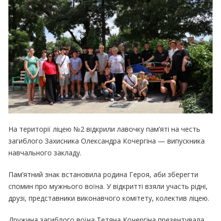
На території ліцею №2 відкрили лавочку пам’яті на честь
загиблого Захисника Олександра Кочергіна — випускника
навчального закладу.
Пам’ятний знак встановила родина Героя, аби зберегти
спомин про мужнього воїна. У відкритті взяли участь рідні,
друзі, представники виконавчого комітету, колектив ліцею.
Дружина загиблого воїна Тетяна Кочергіна презентувала