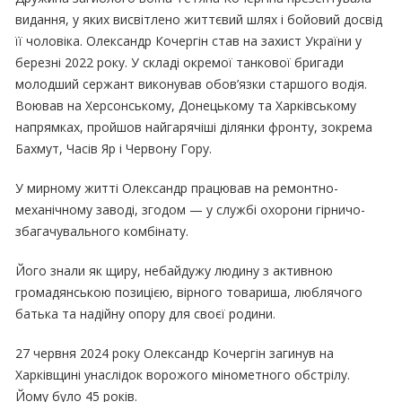
видання, у яких висвітлено життєвий шлях і бойовий досвід
її чоловіка. Олександр Кочергін став на захист України у
березні 2022 року. У складі окремої танкової бригади
молодший сержант виконував обов’язки старшого водія.
Воював на Херсонському, Донецькому та Харківському
напрямках, пройшов найгарячіші ділянки фронту, зокрема
Бахмут, Часів Яр і Червону Гору.
У мирному житті Олександр працював на ремонтно-
механічному заводі, згодом — у службі охорони гірничо-
збагачувального комбінату.
Його знали як щиру, небайдужу людину з активною
громадянською позицією, вірного товариша, люблячого
батька та надійну опору для своєї родини.
27 червня 2024 року Олександр Кочергін загинув на
Харківщині унаслідок ворожого мінометного обстрілу.
Йому було 45 років.