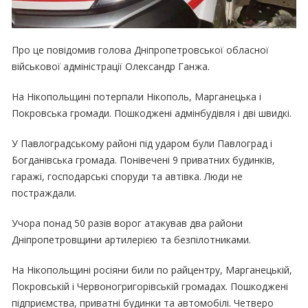
Про це повідомив голова Дніпропетровської обласної
військової адміністрації Олександр Ганжа.
На Нікопольщині потерпали Нікополь, Марганецька і
Покровська громади. Пошкоджені адмінбудівля і дві швидкі.
У Павлоградському районі під ударом були Павлоград і
Богданівська громада. Понівечені 9 приватних будинків,
гаражі, господарські споруди та автівка. Люди не
постраждали.
Учора понад 50 разів ворог атакував два райони
Дніпропетровщини артилерією та безпілотниками.
На Нікопольщині росіяни били по райцентру, Марганецькій,
Покровській і Червоногригорівській громадах. Пошкоджені
підприємства, приватні будинки та автомобілі. Четверо