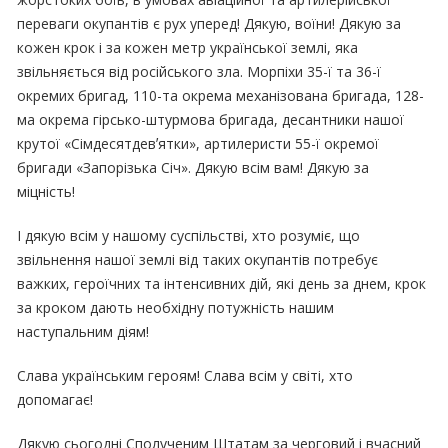
переваги окупантів є рух уперед! Дякую, воїни! Дякую за
кожен крок і за кожен метр української землі, яка
звільняється від російського зла. Морпіхи 35-ї та 36-ї
окремих бригад, 110-та окрема механізована бригада, 128-
ма окрема гірсько-штурмова бригада, десантники нашої
крутої «Сімдесятдевʼятки», артилеристи 55-ї окремої
бригади «Запорізька Січ». Дякую всім вам! Дякую за
міцність!
І дякую всім у нашому суспільстві, хто розуміє, що
звільнення нашої землі від таких окупантів потребує
важких, героїчних та інтенсивних дій, які день за днем, крок
за кроком дають необхідну потужність нашим
наступальним діям!
Слава українським героям! Слава всім у світі, хто
допомагає!
Дякую сьогодні Сполученим Штатам за черговий і вчасний