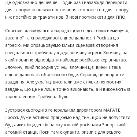
Це однозначно дешевше – один раз і назавжди перекрити
для терористів шляхи постачання компонентів для терору,
ніж постійно витрачати нові й нові протиракети для ППО.
Сьогодні ж відбулась й нарада щодо підготовки неминучої,
законної та справедливої відповідальності Росії за цю
агресію. Ми опрацьовуємо кілька сценаріїв створення
спеціального трибуналу щодо злочину агресії. Злочину, за
який повинне відповідати найвище російське керівництво.
Злочину, який породив усі інші злочини цієї війни. І така
відповідальність обов’язково буде. Справді, це непросте
завдання. Але українці виконали вже стільки непростих
завдань, що це не лише точно виконають, а й виконають із
задоволенням. Трибунал буде.
Зустрівся сьогодні з генеральним директором МАГАТЕ
Гроссі. Дуже активно працюємо над тим, щоб не допустити
будь-яких інцидентів на окупованій росіянами Запорізькій
атомній станції. Поки там окупанти, ризик є для всього