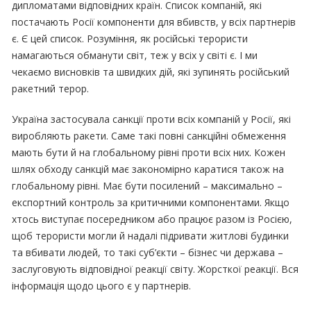
дипломатами відповідних країн. Список компаній, які
постачають Росії компоненти для вбивств, у всіх партнерів
є. Є цей список. Розуміння, як російські терористи
намагаються обманути світ, теж у всіх у світі є. І ми
чекаємо висновків та швидких дій, які зупинять російський
ракетний терор.
Україна застосувала санкції проти всіх компаній у Росії, які
виробляють ракети. Саме такі повні санкційні обмеження
мають бути й на глобальному рівні проти всіх них. Кожен
шлях обходу санкцій має закономірно каратися також на
глобальному рівні. Має бути посилений – максимально –
експортний контроль за критичними компонентами. Якщо
хтось виступає посередником або працює разом із Росією,
щоб терористи могли й надалі підривати житлові будинки
та вбивати людей, то такі суб’єкти – бізнес чи держава –
заслуговують відповідної реакції світу. Жорсткої реакції. Вся
інформація щодо цього є у партнерів.