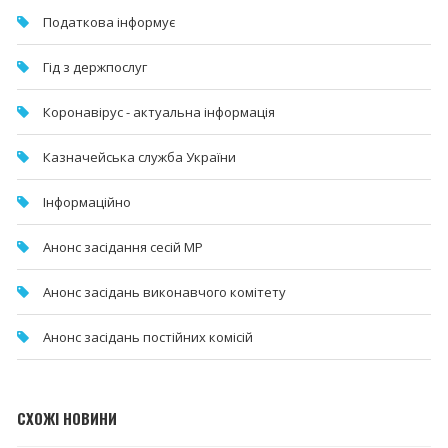
Податкова інформує
Гід з держпослуг
Коронавірус - актуальна інформація
Казначейська служба України
Інформаційно
Анонс засідання сесій МР
Анонс засідань виконавчого комітету
Анонс засідань постійних комісій
СХОЖІ НОВИНИ