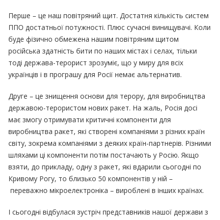
Перше – це наш повітряний щит. Достатня кількість систем
ППО достатньої потужності. Плюс сучасні винищувачі. Коли
буде фізично обмежена нашим повітряним щитом
російська здатність бити по наших містах і селах, тільки
тоді держава-терорист зрозуміє, що у миру для всіх
українців і в програшу для Росії немає альтернатив.
Друге – це знищення основи для терору, для виробництва
державою-терористом нових ракет. На жаль, Росія досі
має змогу отримувати критичні компоненти для
виробництва ракет, які створені компаніями з різних країн
світу, зокрема компаніями з деяких країн-партнерів. Різними
шляхами ці компоненти потім постачають у Росію. Якщо
взяти, до прикладу, одну з ракет, які вдарили сьогодні по
Кривому Рогу, то близько 50 компонентів у ній –
переважно мікроелектроніка – вироблені в інших країнах.
І сьогодні відбулася зустріч представників нашої держави з