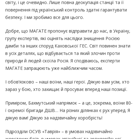
світу, і це очевидно. Лише повна деокупація станції та її
повернення під український контроль здатні гарантувати
безпеку. І ми зробимо все для цього.
Добре, що МАГАТЕ пропонує відправити до нас, в Україну,
групу експертів, які оцінять наслідки знищення Росією
дамби та інших споруд Каховської ГЕС. Світ повинен знати
в усіх деталях, що відбувається та який злочин проти
природи й людей скоїла Росія. Я сподіваюсь, експерти
МАГАТЕ запрацюють уже найближчим часом.
І обов’язково – наші воїни, наші герої. Дякую вам усім, хто
зараз у бою, хто захищає й просуває вперед наші позиції.
Приміром, Бахмутський напрямок – а це, зокрема, воїни 80-
ї окремої бригади ДШВ… На різних ділянках є рух уперед. Я
дякую вам! Дякую за надзвичайну хоробрість!
Підрозділи ОСУВ «Таврія» – в умовах надзвичайно
жорстоких боїв, в умовах авіаційної та артилерійської