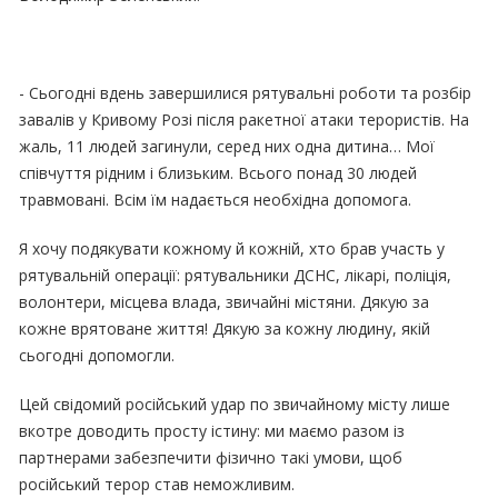
- Сьогодні вдень завершилися рятувальні роботи та розбір
завалів у Кривому Розі після ракетної атаки терористів. На
жаль, 11 людей загинули, серед них одна дитина… Мої
співчуття рідним і близьким. Всього понад 30 людей
травмовані. Всім їм надається необхідна допомога.
Я хочу подякувати кожному й кожній, хто брав участь у
рятувальній операції: рятувальники ДСНС, лікарі, поліція,
волонтери, місцева влада, звичайні містяни. Дякую за
кожне врятоване життя! Дякую за кожну людину, якій
сьогодні допомогли.
Цей свідомий російський удар по звичайному місту лише
вкотре доводить просту істину: ми маємо разом із
партнерами забезпечити фізично такі умови, щоб
російський терор став неможливим.